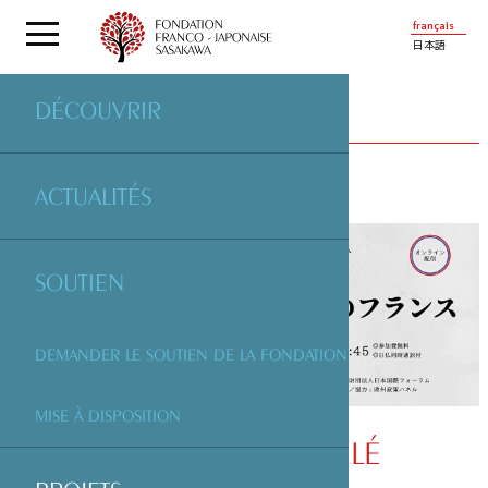
français
日本語
DÉCOUVRIR
PROJETS
SOUTENUS PAR LA FONDATION
ACTUALITÉS
SOUTIEN
DEMANDER LE SOUTIEN DE LA FONDATION
MISE À DISPOSITION
WEBINAIRE ANNULÉ