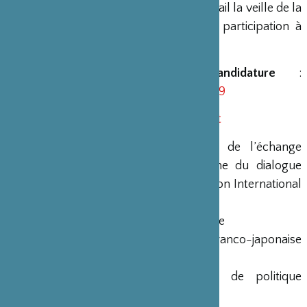
mardi 29 mars. Vous receverez un e-mail la veille de la
réunion avec les détails de l’URL de participation à
Zoom, le mot de passe, etc.
URL du formulaire de candidature
:
https://forms.gle/DacBkJUd6saDDKqK9
Contact
:
https://www.jfir.or.jp/contact
Organisateurs
: le Comité exécutif de l’échange
intellectuel franco-japonais « Semaine du dialogue
franco-japonais » et The Japan Forum on International
Relations.
Parrainage
: la Maison Franco-Japonaise
Avec le soutien de
: la Fondation franco-japonaise
Sasakawa
En coopération avec
: le Panel de politique
européenne