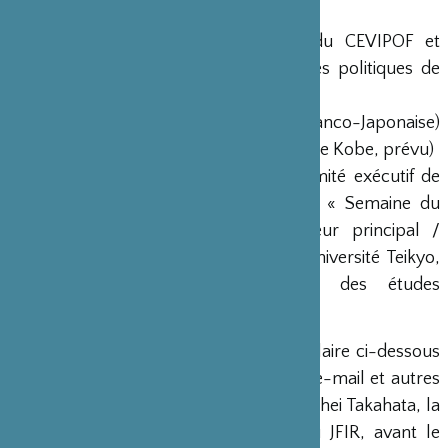
politiques de Paris)
Pascal Perrineau (ancien directeur du CEVIPOF et
professeur émérite à l’Institut d’études politiques de
Paris)
Atsushi Nakajima (Président, Maison Franco-Japonaise)
Kazunari Sakai (Professeur, Université de Kobe, prévu)
Hirotaka Watanabe (Président du Comité exécutif de
l’échange intellectuel franco-japonais « Semaine du
dialogue franco-japonais », Chercheur principal /
Directeur de la JFIR, Professeur à l’Université Teikyo,
Professeur émérite à l’Université des études
étrangères de Tokyo et Modérateur)
Inscription
: veuillez remplir le formulaire ci-dessous
avec 1. votre nom, 2. titre, 3. adresse e-mail et autres
détails nécessaires et l’envoyer à M. Yohei Takahata, la
personne en charge de ce projet au JFIR, avant le