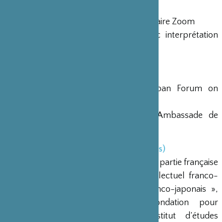
du Zoom à 9h50, heure de Paris)
Format
: diffusion en ligne via un webinaire Zoom
Frais de participation
: gratuit (avec interprétation
simultanée japonais-français)
Les orateurs
:
Introduction
Mayu Watanabe, Président, The Japan Forum on
International Relations (JFIR)
Nicolas Thiriet, ministre conseiller, Ambassade de
France au Japon
Panélistes (intervenants/commentaires)
Dominique Reynier (Représentant de la partie française
du Comité exécutif de l’échange intellectuel franco-
japonais « Semaine du dialogue franco-japonais »,
Président de la FONDAPOL- Fondation pour
l’innovation et professeur à l’Institut d’études