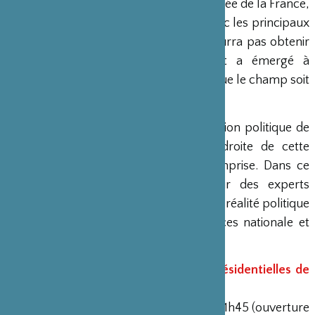
force dans la politique multipartite divisée de la France,
mais il sera incapable de coopérer avec les principaux
partis lors du deuxième tour et ne pourra pas obtenir
la majorité. Un autre candidat fort a émergé à
l’extrême droite, et l’on s’attend à ce que le champ soit
bien rempli.
Au Japon, il nous semble que la situation politique de
la France, qui se déplace vers la droite de cette
manière, n’est pas correctement comprise. Dans ce
webinaire, nous souhaitons accueillir des experts
français et japonais pour discuter de la réalité politique
actuelle en France et des circonstances nationale et
internationale qui la sous-tendent.
La France à la veille des élections présidentielles de
2022
Date et heure
: 31 mars 2022, 10h00-11h45 (ouverture