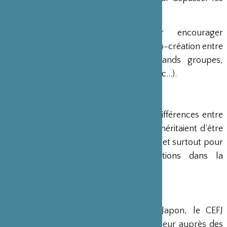
idées reçues,
PROPOSER des solutions pour encourager
l’émergence d’un environnement de co-création entre
les innovateurs des deux pays (grands groupes,
startups, incubateurs, institutionnels etc…).
Pourquoi ?
Parce que le CEFJ a observé que les différences entre
les écosystèmes français et japonais méritaient d’être
expliquées pour être mieux comprises et surtout pour
encourager davantage les co-créations dans la
continuité de l’impulsion politique.
Notre ambition d’ici 2021
D’ici 2021, année de la France au Japon, le CEFJ
souhaite intervenir en tant que facilitateur auprès des