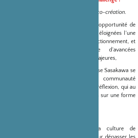
Une nouvelle forme d’innovation et de co-création.
Le start-up creativity challenge est l’opportunité de
lier deux cultures de l’innovation très éloignées l’une
de l’autre, de par leurs modes de fonctionnement, et
pourtant qui sont à l’origine d’avancées
technologiques et de success stories majeures,
Le CEFJ et la Fondation franco-japonaise Sasakawa se
sont associés, pour challenger la communauté
d’affaires franco-japonaise dans cette réflexion, qui au
cours des prochaines années s’ouvrira sur une forme
de collaboration inédite.
Dans quel but ?
DÉCRYPTER les spécificités de la culture de
l’innovation en France et au Japon pour dépasser les