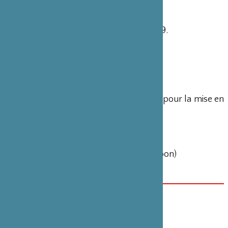
2019
1ère édition à Station F le 9 octobre 2019.
État des lieux et solutions
2020
2ème édition
Implication des acteurs de l’innovation pour la mise en
œuvre de solutions
2021
3ème édition (année de la France au Japon)
Restitution de l’expérience
DATE(S)
29 octobre 2019
CATÉGORIE