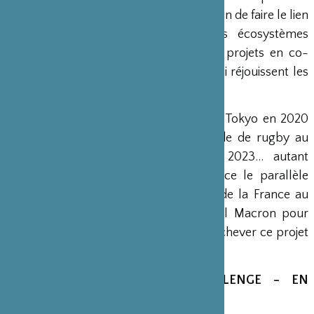
startups, notamment des ScaleUps, afin de faire le lien
entre elles, des partenaires et des écosystèmes
dynamiques et de faire émerger des projets en co-
création entre la France et le Japon qui réjouissent les
valeurs communes.
Japonismes 2018, Jeux olympiques de Tokyo en 2020
et de Paris en 2024, coupe du monde de rugby au
Japon en 2019 et en France en 2023… autant
d’événements qui mettent en évidence le parallèle
entre la France et le Japon. L’année de la France au
Japon a été annoncée par Emmanuel Macron pour
2021 et nous avons la volonté de parachever ce projet
à cette occasion.
LE STARTUPS CREATIVITY CHALLENGE – EN
PLUSIEURS ÉTAPES