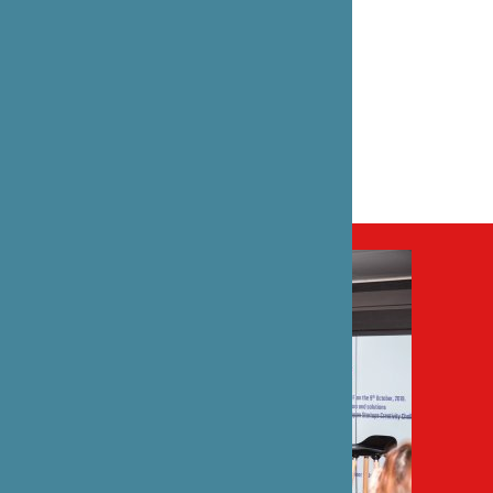
Nouvelles technologies , Economie
PARTENAIRE(S)
CEFJ - Comité d’échange franco-japonais
VOIR EN LIGNE
Startups Creativity Challenge