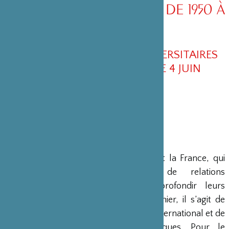
LA FRANCE ET LE JAPON. DE 1950 À
NOS JOURS »
AUX EDITIONS PRESSES UNIVERSITAIRES
DE BORDEAUX - SORTIE LE 4 JUIN
Quatrième de couverture
A partir des années 1950, le Japon et la France, qui
n’avaient jusque-là que peu de relations
commerciales, entreprennent d’approfondir leurs
échanges économiques. Pour le premier, il s’agit de
retrouver une place dans le concert international et de
bénéficier de transferts technologiques. Pour le