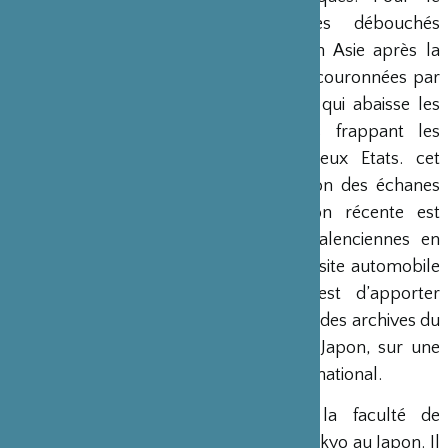
second, il importe d’élargir ses débouchés
commerciaux et de se positionner en Asie après la
perte de l’Indochine. Ces efforts sont couronnées par
le traité de commerce de mai 1963, qui abaisse les
droits de douanes et d’impositions frappant les
exportations et importations des deux Etats. cet
accord est le prélude à l’intensification des échanes
franco-japonais, dont une illustration récente est
l’implantation de l’usine Toyota à Valenciennes en
1998, devenue aujourd’hui le premier site automobile
du pays. L’originalité de ce lire est d’apporter
l’éclairage d’un économiste japonais et des archives du
Keidanren, l’équivalent du MEDEF au Japon, sur une
question traitée jusqu’ici sous un angle national.
Keiichi Homma
est professeur à la faculté de
sociologie de l’Université de Toya de Tokyo au Japon. Il