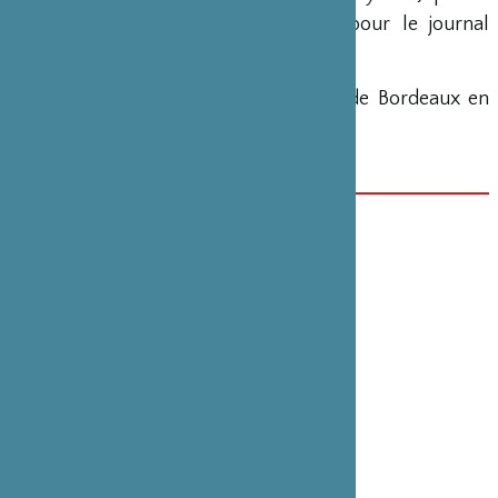
a aussi été correspondant à Paris pour le journal
Yomiuri Shimbun
.
Editée par les Presses Universitaires de Bordeaux en
2026
ISBN : 979-10-300-1310-8
DATE(S)
1er juin
CATÉGORIE
Édition , Sciences humaines , Economie
PARTENAIRE(S)
Presses Universitaires de Bordeaux
VOIR EN LIGNE
Presses Universitaires de Bordeaux