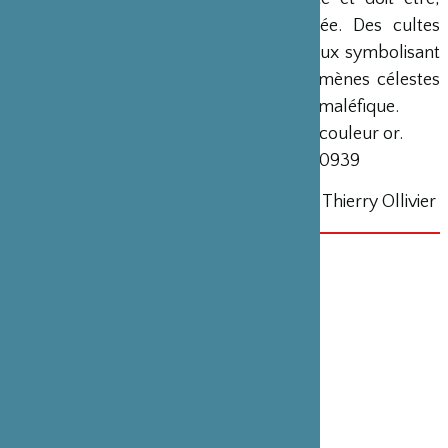
selon les cas, favorisée ou détournée. Des cultes
propitiatoires sont ainsi rendus aux dieux symbolisant
les astres, les planètes ou les phénomènes célestes
dont on craint l’influence bénéfique ou maléfique.
Le Soleil est ici identifiable à son disque couleur or.
Paris, musée Guimet, achat, 1895, MG 10939
(C) RMN-Grand Palais (MNAAG, Paris) · Thierry Ollivier
DATE(S)
18 septembre 2023
CATÉGORIE
Exposition , Bouddhisme
PARTENAIRE(S)
Musée National des Arts Asiatiques – Guimet