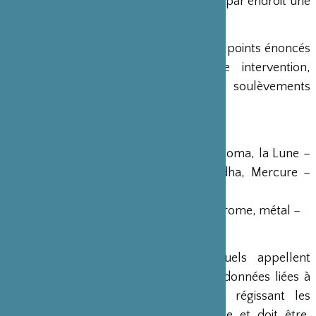
parfois emmêlés. On notait également par endroit une
perte de dorure.
Malgré un état général plutôt bon, les points énoncés
ci-dessus rendaient nécessaire une intervention,
notamment pour stabiliser les soulèvements
constatés.
Les neuf Astres – Kuyô · Kuyôshô
Nichiyô · Aditya, le Soleil – Gatsuyô · Soma, la Lune –
Kayô · Angaraka, Mars – Suiyô · Budha, Mercure –
Mokuyô · Brihaspati, Jupiter
Japon, 19ème siècle – Bois doré polychrome, métal –
H. de toutes les statuettes : 17 cm
Dans l’ensemble de l’Asie, les rituels appellent
fréquemment la prise en compte de données liées à
l’astrologie. L’influence des divinités régissant les
astres est perçue comme importante et doit être,