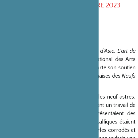
DU 17 MAI AU 18 SEPTEMBRE 2023
À l’occasion de l’exposition
Médecines d’Asie, L’art de
l’équilibre
qui se tiendra au Musée National des Arts
Asiatiques - Guimet, la fondation apporte son soutien
pour la rénovation des statuettes japonaises des
Neufs
Astres
datées du 19ème siècle.
Ces neuf statuettes, qui représentent les neuf astres,
en bois polychromé et doré, réclamaient un travail de
restauration. Certaines sculptures présentaient des
pertes de matière, les ornements métalliques étaient
en mauvais état et les fils tenant les perles corrodés et