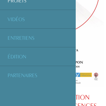
PROJETS
VIDÉOS
ENTRETIENS
ÉDITION
PARTENAIRES
SOUTIEN À L’EXPOSITION
« ORIGINE - RÉMINISCENCES