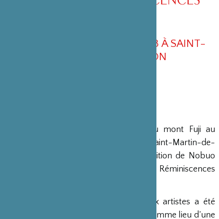
JAPONAISES »
DU 15 AU 30 SEPTEMBRE 2023 À SAINT-
MARTIN DE CASTILLON
Dans le cadre de l’événement « Du mont Fuji au
Luberon » organisé par la ville de Saint-Martin-de-
Castillon, la fondation soutien l’exposition de Nobuo
Hashiba et de Gisèle Maya « Origine - Réminiscences
japonaises ».
Le thème de l’origine, cher aux deux artistes a été
choisi car tout deux le revendiquent comme lieu d’une