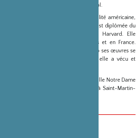
Metropolitan Industrial-Art High School.
Giselle Maya, née en 1940, de nationalité américaine,
vit dans le Lubéron depuis 1993. Elle est diplômée du
Carpenter Center de l’université de Harvard. Elle
expose régulièrement aux Etats-Unis et en France.
Spécialisée dans le « collage-painting » ses œuvres se
réfèrent souvent au Japon, pays où elle a vécu et
appris la langue.
Chapelle des Pénitents Blancs et chapelle Notre Dame
d’Espérance (dite Galerie éphémère) à Saint-Martin-
de-Castillon
Entrée libre
DATE(S)
30 septembre 2023