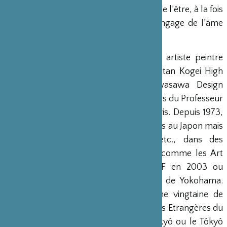
quête spirituelle vers les profondeurs de l’être, à la fois
source de création et creuset d’un langage de l’âme
commun à tous.
Nobuo Hashiba, né en 1950, est un artiste peintre
japonais, diplômé du Tôkyô Metropolitan Kogei High
School et ancien étudiant du Kuwasawa Design
Institute. En 1978 et 1979, il suit les cours du Professeur
Yankel à l’Ecole des Beaux-Arts de Paris. Depuis 1973,
il expose très régulièrement ses œuvres au Japon mais
également à New-York, Shangaï etc., dans des
galeries et des Foires internationales comme les Art
Fair de Tôkyô ou Shangaï, la NICAF en 2003 ou
l’International Contemporary Art Fair de Yokohama.
Ses œuvres sont présentes dans une vingtaine de
collections dont le Ministère des Affaires Etrangères du
Japon, le Musée de l’Imprimerie à Tôkyô ou le Tôkyô