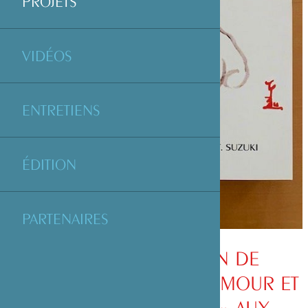
PROJETS
VIDÉOS
ENTRETIENS
ÉDITION
PARTENAIRES
SOUTIEN À L’ÉDITION DE
« SENGAÏ, LE RIRE, L’HUMOUR ET
LE SILENCE DU ZEN » AUX