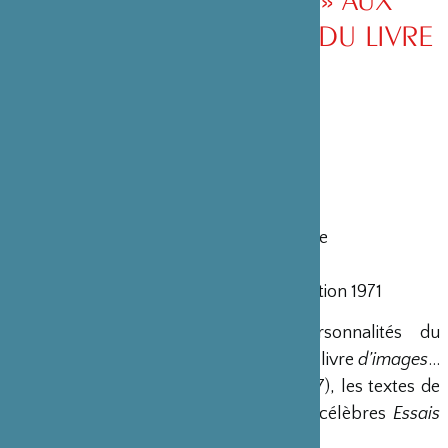
EDITIONS LE COURRIER DU LIVRE
PAR D.T. SUZUKI
Traduit de l’anglais par Claire S. Fontaine
Titre original : Sengai The Zen Master
Crédit : The Matsugaoka Bunko Foundation 1971
"Composé par deux grandes personnalités du
bouddhisme zen, voici un livre rare, un livre
d’images
...
les dessins sont de SENGAÏ (1750-1837), les textes de
D.T. SUZUKI (1870-1966), auteur des célèbres
Essais
sur le bouddhisme zen
.