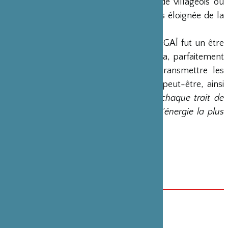
portraits de poètes mais également de villageois ou
citadins, d’une époque pas encore très éloignée de la
nôtre.
Mais que l’on ne s’y trompe pas : SENGAÏ fut un être
exceptionnel, maître zen et bodhisattva, parfaitement
éveillé. S’il a choisi l’humour pour transmettre les
enseignements les plus graves, c’est peut-être, ainsi
qu’il le disait lui-même, parce que :
chaque trait de
mon pinceau est l’aboutissement de l’énergie la plus
profonde de mon coeur
".
Quatrième de couverture
Editions Le Courrier du Livre en 2005
ISBN 2-7029-0515-3
DATE(S)
1er janvier 2005