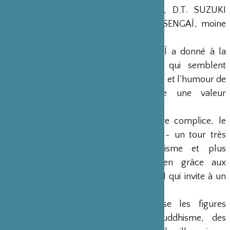
En 128 dessins à l’encre de Chine, D.T. SUZUKI
présente l’oeuvre exceptionnelle de SENGAÏ, moine
japonais du XIXe siècle.
Maître dans l’art du pinceau, SENGAÏ a donné à la
calligraphie des accents modernes qui semblent
annoncer la bande dessinée. La vivacité et l’humour de
ses dessins confèrent à ce livre une valeur
intemporelle.
Sans pouvoir se départir d’un sourire complice, le
lecteur fera - comme en s’amusant - un tour très
complet de l’univers du bouddhisme et plus
particulièrement du bouddhisme zen grâce aux
commentaires soignés de D.T. SUZUKI qui invite à un
parcours informel mais très informant.
En traits de génie, SENGAÏ brosse les figures
légendaires ou historiques du bouddhisme, des