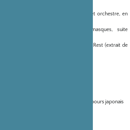
pour orchestre à cordes)
Maurice Ravel, Concerto pour piano et orchestre, en
sol majeur
Gabriel Fauré, Masques et bergamasques, suite
d’orchestre, op. 112
Toru Takemitsu, Music of Training and Rest (extrait de
Three Film Scores)
Claude Debussy, Children’s corner
DIMANCHE 1ER SEPTEMBRE
16h
Yufuin Genryû Taiko, ensemble de tambours japonais
長谷川義(代表) Tadashi Hasegawa
長谷川準 Jun Hasegawa