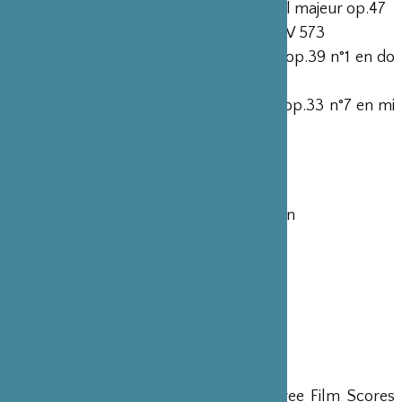
F.Chopin, Troisième Ballade en la bémol majeur op.47
W. A. Mozart, Variations en ré majeur KV 573
Sergueï Rachmaninov, Etude-Tableau op.39 n°1 en do
mineur
Sergueï Rachmaninov, Etude-Tableau op.33 n°7 en mi
bémol majeur
Keiko Kurachi
Frédéric Chopin, Ballade n°2 op.38
Maurice Ravel, Le Tombeau de Couperin
20h // NOCTURNE !
Orchestre national d’Ile-de-France
Yuki Kakiuchi
, direction
Kotaro Fukuma
, piano
Toru Takemitsu, Waltz (extrait de Three Film Scores