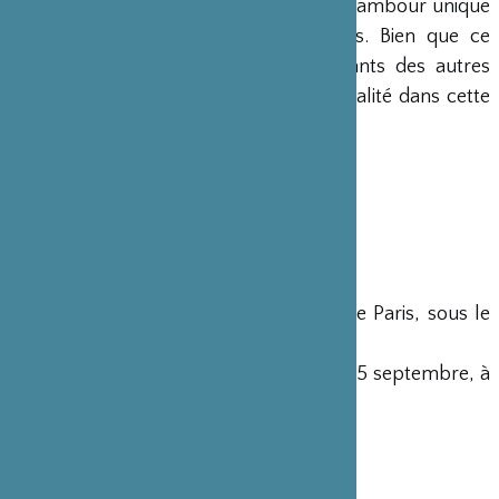
région est le berceau d’un rythme de tambour unique
dont la tradition remonte à 400 ans. Bien que ce
rythme soit resté inconnu des habitants des autres
régions, il se perpétue encore avec vitalité dans cette
zone.
INFORMATIONS PRATIQUES
Les concerts ont lieu au Parc Floral de Paris, sous le
Delta
Les samedi et dimanche du 3 août au 15 septembre, à
16h
Nocturne le samedi 31 août à 20h
HORAIRES