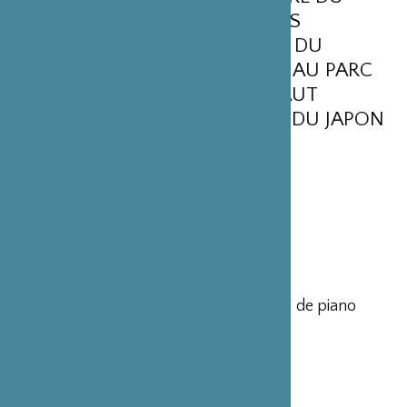
WEEK-END FRANCO-JAPONAIS
ORGANISÉ DANS DE LE CADRE DU
FESTIVAL CLASSIQUE AU VERT AU PARC
FLORAL DE PARIS, SOUS LE HAUT
PATRONAGE DE L’AMBASSADE DU JAPON
EN FRANCE
SAMEDI 31 AOÛT
16h
« Japon et jeunes talents », mini-festival de piano
Nao Matsuda
Ichiro Nodaira, Le Vent
Ichiro Nodaira, Sonorités diverses