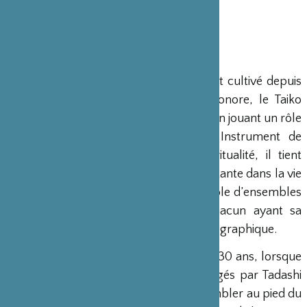
富永希一 Kiichi Tominaga
小出侑之介 Yunosuke Koide
小出 翔五 Shogo Koide
Au Japon, l’art du Taiko (tambour) est cultivé depuis
des millénaires. Avec sa puissance sonore, le Taiko
servait d’outil de communication tout en jouant un rôle
essentiel dans les rituels religieux. Instrument de
musique mais aussi élément de spiritualité, il tient
encore aujourd’hui une fonction importante dans la vie
japonaise. Il y a un nombre considérable d’ensembles
de tambours dans tout le pays, chacun ayant sa
propre rythmique liée à son origine géographique.
Yufuin Genryû Taiko
a été fondé il y a 30 ans, lorsque
de jeunes amateurs de tambours, dirigés par Tadashi
Hasegawa, ont commencé à se rassembler au pied du