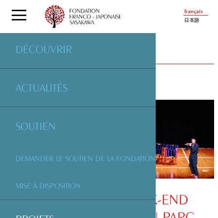
français
日本語
DÉCOUVRIR
PROJETS
SOUTENUS PAR LA FONDATION
ACTUALITÉS
SOUTIEN
DEMANDER LE SOUTIEN DE LA FONDATION
MISE À DISPOSITION
SOLEIL LEVANT, WEEK-END
FRANCO-JAPONAIS AU PARC