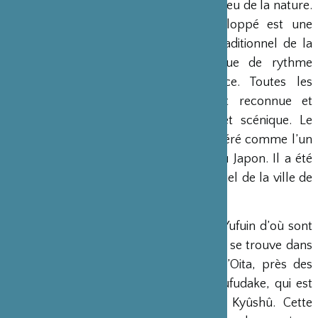
Mont Yufudake pour s’entraîner au milieu de la nature.
Le rythme primaire qu’ils ont développé est une
interprétation moderne du rythme traditionnel de la
ville. L’excellence de cette technique de rythme
primaire est devenue une référence. Toutes les
troupes de tambour japonais l’ont reconnue et
introduite dans leur style musical et scénique. Le
collectif de tambour Yufuin est considéré comme l’un
des meilleurs groupes de tambour du Japon. Il a été
classé au patrimoine culturel immatériel de la ville de
Yufuin en 2007.
Le collectif tient son nom de la ville Yufuin d’où sont
originaires tous ses membres. Celle-ci se trouve dans
la partie centrale de la Préfecture d’Oita, près des
sources thermales de la montagne Yufudake, qui est
considérée comme le Mont Fuji de Kyûshû. Cette