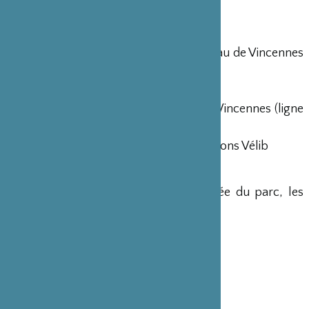
Ouverture du Parc : 9h30-20h
ACCES
Esplanade Saint-Louis devant le Château de Vincennes
– Bois de Vincennes
Route de la Pyramide
RER A Vincennes / Métro Château de Vincennes (ligne
1)
Bus lignes 46 et 112 – Parc à Vélo – Stations Vélib
TARIFS
Après acquittement des droits d’entrée du parc, les
animations et concerts sont gratuits
Droits d’entrée du Parc :
Plein tarif : 5,50 €
Tarif réduit (7 à 25 ans) : 2,75 €
Gratuit pour les moins de 7 ans