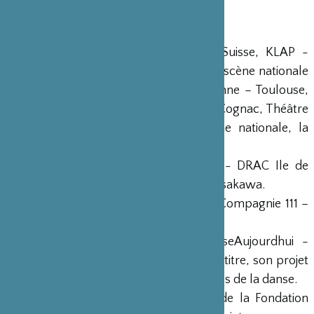
Diffusion : Sarah Benoliel
Production : Association Himé
Coproductions : ADC de Genève - Suisse, KLAP -
maison pour la danse – Marseille, MA scène nationale
– Pays de Montbéliard, Théâtre Garonne – Toulouse,
Lieu Unique – Nantes, Avant-scène – Cognac, Théâtre
de Saint-Quentin-en–Yvelines – scène nationale, la
MAC de Créteil.
Partenaires : Ministère de la culture - DRAC Ile de
France, Fondation franco-Japonaise Sasakawa.
Soutiens : Flux Foundation à Genève, Compagnie 111 –
Aurélien Bory / La Nouvelle Digue.
Kaori Ito est lauréate du prix DanseAujourdhui -
réseau des spectateurs de danse. A ce titre, son projet
de création est soutenu par les mécènes de la danse.
L’Association Himé reçoit le soutien de la Fondation