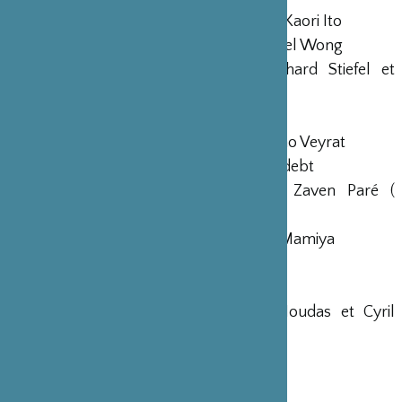
Texte, mise en scène et chorégraphie : Kaori Ito
Collaboration à la chorégraphie : Gabriel Wong
Collaboration univers plastique : Erhard Stiefel et
Aurore Thibout
Composition : Joan Cambon
Régie générale et création lumière : Arno Veyrat
Manipulation et régie plateau : Yann Ledebt
Regards extérieurs : Julien Mages, Zaven Paré (
roboticien), Jean-Yves Ruf,
Assistante à la chorégraphie : Chiharu Mamiya
Design sonore : Adrien Maury
Régie lumière : François Dareys
Décor : Pierre Dequivre, Delphine Houdas et Cyril
Trupin
Remerciements : Théo Touvet
Production : Améla Alihodzic (Playtime)