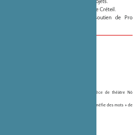
BNP Paribas pour l’ensemble de ses projets.
Kaori Ito est artiste associée à la MAC de Créteil.
La compagnie Himé bénéficie du soutien de Pro
Helvetia pour ses tournées.
DATE(S)
1er février 2018
CATÉGORIE
Danse
VOIR SUR LE MÊME THÈME
“KAORI ITO”
Yumé, Drame lyrique et musical d’après la pièce de théâtre Nô
« Matsukaze » –
Projets
Soutien au spectacle « Je danse parce que je me méfie des mots » de
Kaori Ito –
Projets
« Le Monde à l’envers » de Kaori Ito –
Projets