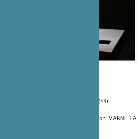
ROBOT, L’AMOUR ÉTERNEL - KAORI ITO
104paris
Robot, l’amour éternel
-
CRÉATION
- 24 au 27 janvier
MAC de CRETEIL (94)
- 20 et 21 février
Lieu Unique NANTES (44)
- 9 mars
Théâtre de CHATILLON (92)
- 27 et 28 mars
La ferme du buisson MARNE LA
VALLEE (77)
- 3 au 7 avril
104 PARIS (75)