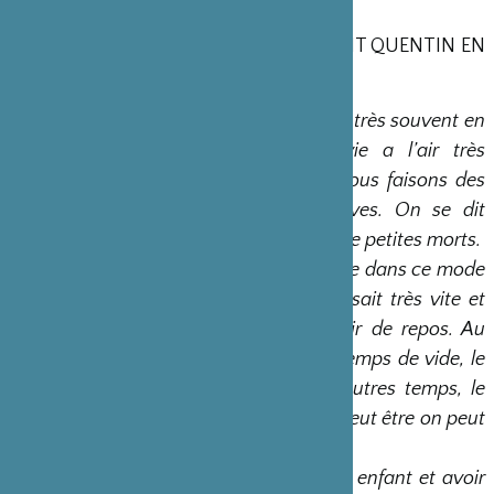
- 8 au 18 mai
ADC GENEVE (Suisse)
- 25 et 26 mai
Scène nationale de SAINT QUENTIN EN
YVELINES (78)
« Dans une vie d’artiste, nous sommes très souvent en
tournée, en déplacement ; notre vie a l’air très
détachée de l’idée d’enracinement. Nous faisons des
rencontres très intenses et très brèves. On se dit
bonjour et au revoir comme une série de petites morts.
J’ai souvent traversé la peur d’être seule dans ce mode
de vie presque robotique. Tout se passait très vite et
j’avais l’impression de ne jamais avoir de repos. Au
bout d’un moment, j’ai eu besoin de temps de vide, le
temps de vite qui fait évaporer les autres temps, le
temps de vide qui me fait penser que peut être on peut
s’échapper de la mort.
Après d’avoir donné naissance à mon enfant et avoir