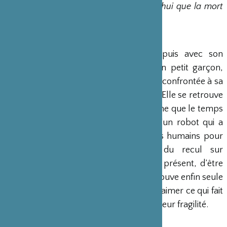
vécu l’accouchement, je sens aujourd’hui que la mort
et la naissance sont très proches. »
KAORI ITO
Après avoir dansé avec son père puis avec son
compagnon, et donné naissance à un petit garçon,
Kaori Ito se retrouve face à elle même confrontée à sa
vie d’artiste en perpétuel mouvement. Elle se retrouve
avec cette sensation très contemporaine que le temps
s’accélère. Se mettre dans la peau d’un robot qui a
tout à apprendre des comportements humains pour
s’animer lui permet de prendre du recul sur
l’humanité, de vivre enfin le moment présent, d’être
vraiment vivante sur scène. Elle se retrouve enfin seule
pour accepter la mort et apprendre à aimer ce qui fait
vraiment l’essence des êtres humains, leur fragilité.
Avec : Kaori Ito