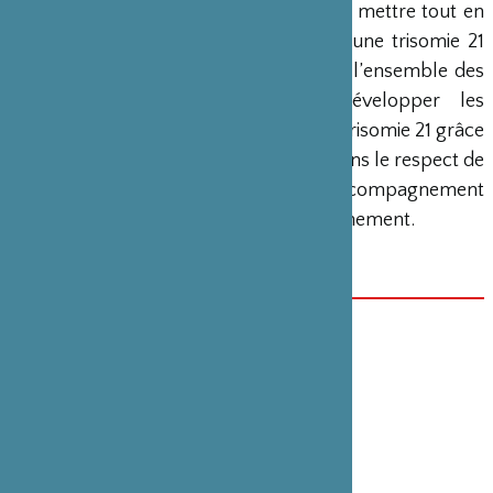
l’environnement inclusif et accessible ; mettre tout en
œuvre pour que les personnes avec une trisomie 21
accèdent et exercent, à liberté égale, l’ensemble des
droits liés à la citoyenneté ; développer les
potentialités de la personne avec une trisomie 21 grâce
à un accompagnement individualisé dans le respect de
son projet ; proposer des modes d’accompagnement
innovants en interaction avec l’environnement.
Edité par Yokohama Project en 2019
DATE(S)
1er janvier 2019
CATÉGORIE
Édition , Handicap