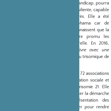
une société où chacun, avec ou sans handicap, pourra
s’affirmer et participer à une société résiliente, capable
de transformer l’adversité en progrès. Elle a été
nommée d’après la ville de Yokohama car de
nombreux membres y vivent et reconnaissent que la
ville de Yokohama a dans l’histoire promu les
échanges et la diversité multiculturelle. En 2016,
l’association a créé la brochure
Vivre avec une
trisomie 21
qui décrit la vie d’un individu trisomique de
sa naissance à leur vie de famille.
Trisomie 21 France
est la fédération des 72 associations
Trisomie 21
qui œuvrent à la participation sociale et
citoyenne des personnes avec une trisomie 21. Elle
s’est donnée pour missions de : favoriser la démarche
d’auto-détermination et d’autoreprésentation des
personnes avec trisomie 21 ; travailler pour rendre