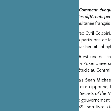
15h15 Pause
15h30-16h30
Comment évoque
individualiser les différents p
Traduction simultanée français 
En dialogue avec Cyril Coppini
les choix et les partis pris de
Genji
publiée par Benoît Labayl
Inko Ai TAKITA
est une dessin
Diplômée de la Zokei Universit
Angleterre et étudie au Central 
Ecrivain écossais
Sean Michae
livres sur l’histoire nipponne
2017, son livre
Secrets of the N
décerné par le gouvernement ja
Award. En 2021, son livre
T