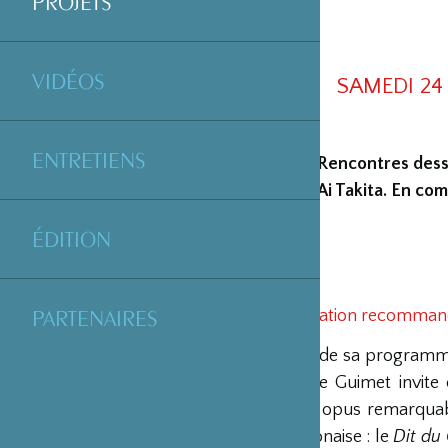
PROJETS
VIDÉOS
SAMEDI 24
ENTRETIENS
Rencontres dess
Ai Takita. En co
ÉDITION
PARTENAIRES
Gratuit, réservation recommandé
Dans le cadre de sa programma
Genji
le musée Guimet invite 
deux de leurs opus remarquab
littérature japonaise : le
Dit du 