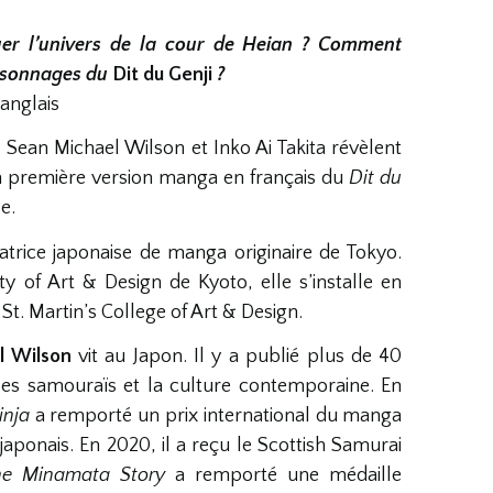
r l’univers de la cour de Heian ? Comment
ersonnages du
Dit du Genji
?
anglais
, Sean Michael Wilson et Inko Ai Takita révèlent
 la première version manga en français du
Dit du
e.
atrice japonaise de manga originaire de Tokyo.
y of Art & Design de Kyoto, elle s’installe en
St. Martin’s College of Art & Design.
l Wilson
vit au Japon. Il y a publié plus de 40
, les samouraïs et la culture contemporaine. En
inja
a remporté un prix international du manga
ponais. En 2020, il a reçu le Scottish Samurai
he Minamata Story
a remporté une médaille