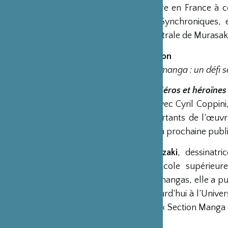
avant-première en France à ce
aux éditions Synchroniques, 
l’œuvre magistrale de Murasaki
14h Introduction
Du roman au manga : un défi sa
14h15 -15h15
Héros et héroïnes
En dialogue avec Cyril Coppi
les plus importants de l’œuvr
planches de sa prochaine publi
Harumo Sanazaki
, dessinatr
prestigieuse École supérieu
prolifique de mangas, elle a pub
enseigne aujourd’hui à l’Univer
chargée de la « Section Manga 