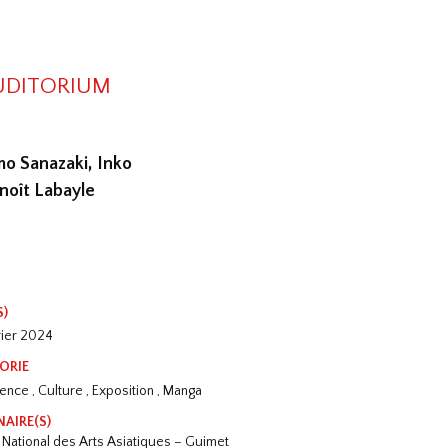
AUDITORIUM
o Sanazaki, Inko
enoît Labayle
S)
rier 2024
ORIE
nce , Culture , Exposition , Manga
NAIRE(S)
National des Arts Asiatiques – Guimet