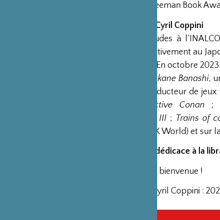
d’argent au Freeman Book Awa
Modérateur : Cyril Coppini
Après des études à l’INALCO 
s’installe définitivement au Ja
basé à Osaka. En octobre 2023, 
lancement d’
Akane Banashi
, u
également traducteur de jeux
mort
;
Détective Conan
Danganronpa III
;
Trains of co
télévision (NHK World) et sur 
16h45 -17h30 dédicace à la libr
Tenue cosplay bienvenue !
Crédit photo Cyril Coppini : 2