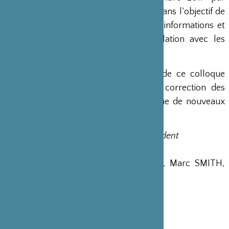
Ménestrel
, un groupe fondé en 1997 dans l’objectif de
fournir gratuitement sur Internet des informations et
des outils valables et fiables en relation avec les
recherches sur le Moyen Âge.
L’ouvrage n’est pas un simple acte de ce colloque
mais est élaboré, après révision et correction des
manuscrits, par leurs auteurs et inclue de nouveaux
textes.
Horizons médiévaux d’Orient et d’Occident
- Regards croisés entre France et Japon
Sous la direction de Atsushi EGAWA, Marc SMITH,
Megumi TANABE et Hanno WIJSMAN
Publié le 30 juin 2020
ISBN 9784862853172
218 × 152mm, 390 pages