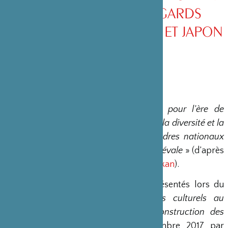
ET D’OCCIDENT - REGARDS
CROISÉS ENTRE FRANCE ET JAPON
Publication d’un «
livre interculturel pour l’ère de
l’histoire mondiale qui met l’accent sur la diversité et la
coexistence culturelle au-delà des cadres nationaux
grâce à un réexamen de l’histoire médiévale
» (d’après
le site de la maison d’édition
Chisenshokan
).
Il s’agit d’un recueil des exposés présentés lors du
colloque international
Les échanges culturels au
Moyen Âge – Du dialogue à la construction des
cultures
organisé à Nara en novembre 2017 par