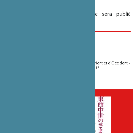
Prix ￥5,000+taxes
* L’ouvrage en version européenne sera publié
ultérieurement.
DATE(S)
26 juin 2020
VOIR EN LIGNE
Présentation du livre « Horizons médiévaux d’Orient et d’Occident -
Regards croisés entre France et Japon » (en japonais)