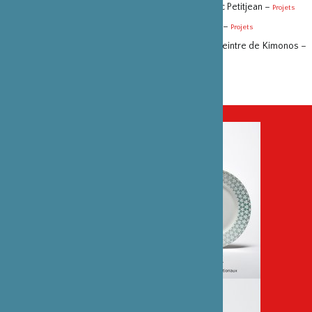
Soutien au documentaire « Trésor vivant » de Marc Petitjean –
Projets
Aide à la production du film « Kunihiko Moriguchi » –
Projets
L’ami japonais, Kunihiko Moriguchi, Trésor vivant, peintre de Kimonos –
Actualités