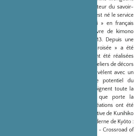
Trésor national vivant japonais, détenteur du savoir-
faire de Yûzen. De cette collaboration est né le service
à café « Minori ». Ce nom « Minori » en français
« fructification » provient d’une œuvre de kimono
réalisée par Maître Moriguchi en 2013. Depuis une
seconde phase de « Transmission croisée » a été
lancée. Douze nouvelles créations ont été réalisées
cette fois à l’initiative des artisans des ateliers de décors
de Sèvres. Ces nouvelles créations révèlent avec un
regard totalement contemporain, le potentiel du
patrimoine historique mais aussi témoignent toute la
puissance du savoir-faire séculaire que porte la
Manufacture de Sèvres. Certaines créations ont été
présentées au Japon dans la rétrospective de Kunihiko
Moriguchi au Musée National d’Art Moderne de Kyôto :
MORIGUCHI Kunihiko : Yuzen / Design - Crossroad of