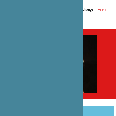
Evening #6 - Timeless suivi de Waterbowls –
Projets
Evening #6 - Lorsque l’humidité change, le monde change –
Projets
PARTAGER CET ARTICLE