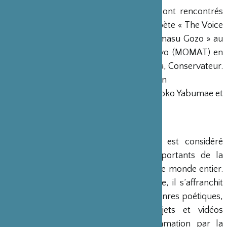
Gozo Yoshimasu et Kukangendai se sont rencontrés
lors de l’exposition rétrospective du poète « The Voice
Between : The Art and Poetry of Yoshimasu Gozo » au
National Museum of Modern Art, Tokyo (MOMAT) en
juin 2016 sur une idée de Kenjiro Hosaka, Conservateur.
Avec le soutien de la Fondation du Japon
Remerciements à Kenjiro Hosaka, Tomoko Yabumae et
Anne-Sophie Lenoir
Gōzō Yoshimasu
Poète et cinéaste, Gõzõ Yoshimasu est considéré
comme un des poètes les plus importants de la
modernité japonaise, et célébré dans le monde entier.
Également calligraphe et photographe, il s’affranchit
des distinctions traditionnelles entre genres poétiques,
combinant poèmes et images, objets et vidéos
renouvelant la pratique de la déclamation par la