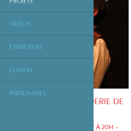
PROJETS
VIDÉOS
ENTRETIENS
ÉDITION
PARTENAIRES
EVENING #6 - LA BRODERIE DE
FEU
VENDREDI 8 DÉCEMBRE 2017 À 20H -