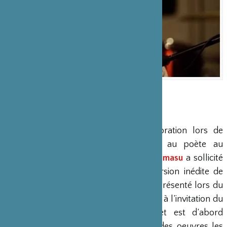
GOZO YOSHIMASU＋KUKANGENDAI @MOMAT
kukangendai
À propos de
La Broderie de feu
À la suite de leur première collaboration lors de
l’exposition rétrospective consacrée au poète au
MOMAT de Tokyo en 2016,
Gōzõ Yoshimasu
a sollicité
le groupe
Kukangendai
pour une version inédite de
son projet récent
La Broderie de Feu
présenté lors du
Festival SIAF de Sapporo en août 2017 à l’invitation du
musicien
Otomo Yoshihide
. Ce projet est d’abord
conçu comme une exposition d’une des oeuvres les