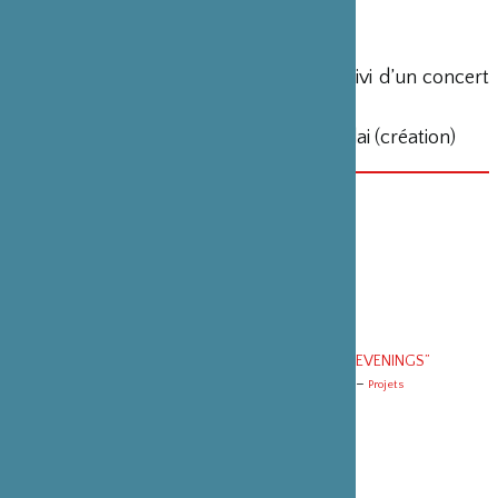
Tarif : 15 € / 10 €
Public : Tout âge
Durée : Performance : 45’. Pause 15’ suivi d’un concert
de Kukangendai : 30’
Auteur : Gōzō Yoshimasu et Kukangendai (création)
DATE(S)
Vendredi 8 décembre 2017 de 20h00 à 22h00
CATÉGORIE
Spectacle vivant
VOIR SUR LE MÊME THÈME
“PROGRAMME DES 10 EVENINGS”
Evening #3 - Fuyuki Yamakawa et Norimizu Ameya –
Projets
Evening #4 - Ne me réveillez pas –
Projets
Evening #4 -Classroom –
Projets
Evening #5 - Locus Focus –
Projets