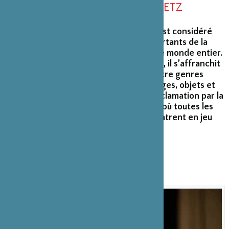
CENTRE POMPIDOU-METZ
Poète et cinéaste, Gõzõ Yoshimasu est considéré
comme un des poètes les plus importants de la
modernité japonaise, et célébré dans le monde entier.
Également calligraphe et photographe, il s’affranchit
des distinctions traditionnelles entre genres
poétiques, combinant poèmes et images, objets et
vidéos renouvelant la pratique de la déclamation par la
puissance de ses lectures publiques, où toutes les
ressources de la voix et du souffle entrent en jeu