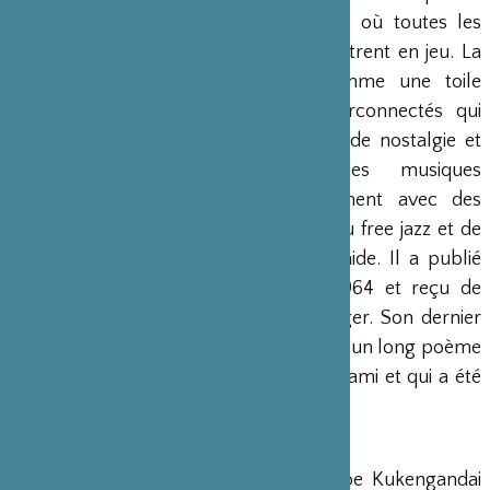
puissance de ses lectures publiques, où toutes les
ressources de la voix et du souffle entrent en jeu. La
poésie de Yoshimasu s’explore comme une toile
d’images, d’objets et de mots interconnectés qui
reflètent un sentiment contradictoire de nostalgie et
d’éloignement, renforcé par des musiques
improvisées. Il collabore régulièrement avec des
artistes plasticiens et des musiciens du free jazz et de
l’improvisation, tel que Otomo Yoshihide. Il a publié
son premier recueil de poésie en 1964 et reçu de
nombreux prix au Japon et à l’étranger. Son dernier
opus
Kaibutsu-kun
(Cher Monstre) est un long poème
écrit de 2012 à 2016 à la suite du Tsunami et qui a été
publié en 2016.
Kukangendai
Depuis sa création en 2006, le groupe Kukengandai