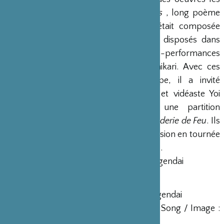
plus intenses du poète,
Ishikari Sheets
, long poème
écrit à partir de 1994. L’exposition était composée
d’installations, de dessins manuscrits disposés dans
l’espace, d’objets divers, de vidéos-performances
réalisées cet été-là sur la rivière Ishikari. Avec ces
matériaux et sur un même principe, il a invité
Kukangendai ainsi que le réalisateur et vidéaste Yoi
Suzuki pour concevoir avec lui une partition
performée poético-musicale de
La Broderie de Feu
. Ils
présentent ensemble une nouvelle version en tournée
eu Europe et au Centre Pompidou Metz.
Un projet de Gõzõ Yoshimasu et Kukangendai
Crédits :
Production : Gõzõ Yoshimasu et Kukangendai
En collaboration avec / Son : Ki Moon Song / Image :
Yoi Suzuki