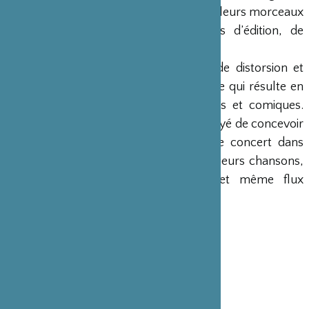
regroupe trois performeurs. Ils créent leurs morceaux
de musique à travers un processus d’édition, de
réplique et d’erreur délibérée.
Leur musique produit un sentiment de distorsion et
place une charge sur les musiciens, ce qui résulte en
des concerts caractéristiques stoïques et comiques.
Ces dernières années, le groupe a essayé de concevoir
et de mettre en place une forme de concert dans
laquelle ils jouent simultanément plusieurs chansons,
qui se transforment en un seul et même flux
rythmique.
Vendredi 8 décembre 2017 à 20h
Lieu(x) : Studio
Catégorie : Spectacles vivants
Discipline : Music
Achetez vos billets