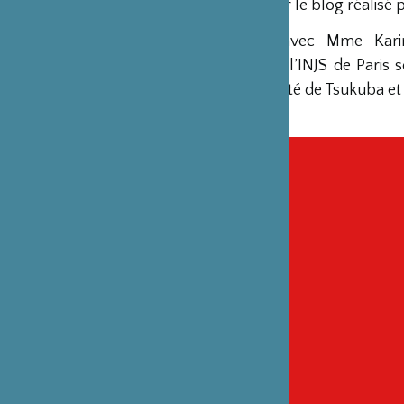
Pour consulter le blog réalisé p
Les élèves, avec Mme Kari
professeurs à l’INJS de Pari
avec l’Université de Tsukuba et