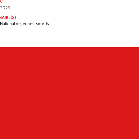
S)
 2023
NAIRE(S)
t National de Jeunes Sourds