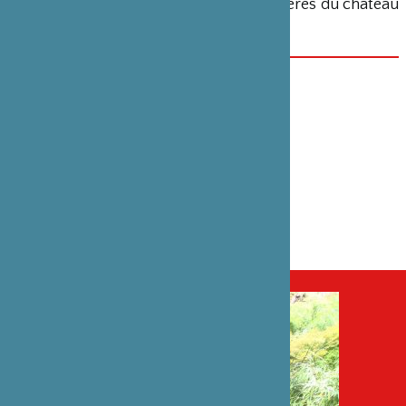
également été chargé des portes glissières du château
de Kumamoto de Kyûshû.
DATE(S)
25 septembre 2012
CATÉGORIE
Savoir-faire
PARTENAIRE(S)
Musée National des Arts Asiatiques – Guimet