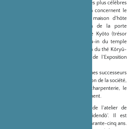
Travail du Japon en 1999, ses travaux les plus célèbres
dans le genre de l’architecture sukiya concernent le
plafond de la grande salle de la maison d’hôte
nationale de Kyôto, la restauration de la porte
Karamon du temple de Daitoku-ji de Kyôto (trésor
national), le pavillon du thé d’Obaku-in du temple
Daitoku-ji de Kyôto ainsi que la maison du thé Kôryû-
tei de Seto construite à l’occasion de l’Exposition
Universelle d’Aichi en 2005.
Aujourd’hui, il essaie de former de jeunes successeurs
dans ce domaine en surveillant la gestion de la société,
des matériaux, de la technique en charpenterie, le
plan des constructions et leur achèvement.
Tooru ISHIZAWA
est représentant de l’atelier de
marouflage de Kyôto ‘Ishizawa Saidendô’. Il est
spécialisé dans ce domaine depuis quarante-cinq ans.