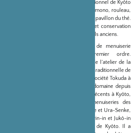
Sa technique dans le marouflage traditionnel de Kyôto
est reconnue pour le montage de kakemono, rouleau,
paravent, porte glissière et le décor de pavillon du thé.
Il travaille aussi pour la restauration et conservation
du marouflage des patrimoines culturels anciens.
Yoshinobu YAMAMOTO
est maître de menuiserie
reconnu comme talent du premier ordre.
M. Yoshinobu Yamamoto est le chef de l’atelier de la
société de la fabrication de menuiserie traditionnelle de
Kyôto, ‘Tokuda Co. Ltd.’ Entré dans la Société Tokuda à
l’âge de 16 ans, il travaille dans ce domaine depuis
trente-quatre ans. Parmi ses travaux récents à Kyôto,
on peut citer la fabrication des menuiseries des
maisons du thé telle que Omote-Senke et Ura-Senke,
le château Nijô-jô, les temples Gyokurin-in et Jukô-in
ainsi que la maison d’hôte nationale de Kyôto. Il a