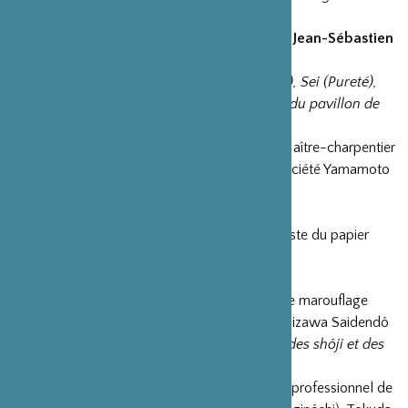
principes
10h45-11h30 :
Pr. NISHIDA Masatsugu
et
Jean-Sébastien
CLUZEL
, professeur à Sorbonne-Paris IV
Dialogue : Wa (Harmonie), Kei (Respect), Sei (Pureté),
Jaku (Sérénité) ) à travers l’architecture du pavillon de
thé
11h30-12h15 :
Pr. YAMAMOTO Takaaki
, Maître-charpentier
de l’architecture sukiya, Président de la société Yamamoto
Kôgyô Co. Ltd.
Symbolisme du chashitsu
13h45-14h30 :
M. Jörg GESSNER
, spécialiste du papier
japonais
Lecture « papier » de la Voie du Thé
14h30-16h :
M. Ishizawa Tooru
, Maître de marouflage
(hyôgushi), Représentant de la société Ishizawa Saidendô
Présentation du travail de restauration des shôji et des
renji en cours
16h-17h30 :
M. YAMAMOTO Yoshinobu
, professionnel de