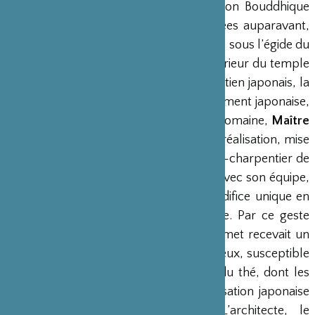
dans le jardin des Galeries du Panthéon Bouddhique
ouvertes au public quelques dix années auparavant,
un exceptionnel pavillon de thé. Menée sous l’égide du
révérend YAMADA Sôbin
, ancien supérieur du temple
Daitoku-ji, et grâce à un comité de soutien japonais, la
conception de ce chashitsu fut entièrement japonaise,
confiée à un architecte insigne de ce domaine,
Maître
NAKAMURA Masao
, de même que sa réalisation, mise
en œuvre à Paris par un grand maître-charpentier de
Kyoto,
Maître YAMAMOTO Takaaki
. Avec son équipe,
ils ont ainsi réalisé en trois mois cet édifice unique en
France et peut-être même en Europe. Par ce geste
éminemment généreux, le musée Guimet recevait un
chashitsu de type sôan des plus précieux, susceptible
d’incarner enfin en ses murs l’esprit du thé, dont les
fondements sont au cœur de la civilisation japonaise
depuis l’époque de Muromachi. L’architecte, le