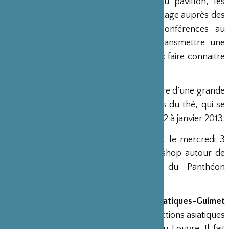
En plus de procéder à l’entretien du pavillon, les
artisans interviendront au cours d’un stage auprès des
restaurateurs français et lors de conférences au
Panthéon Bouddhique, de façon à transmettre une
partie de leur connaissance et à mieux faire connaitre
ce qu’est la voie du thé au Japon.
Ce projet s’inscrit, de plus, dans le cadre d’une grande
exposition sur le thé intitulée Les voies du thé, qui se
tiendra au Musée Guimet d’octobre 2012 à janvier 2013.
Le musée Guimet organise également le mercredi 3
octobre une journée d’étude et workshop autour de
cette reconstruction aux galeries du Panthéon
bouddhique
Le Musée national des arts asiatiques-Guimet
conserve, depuis 1945, toutes les collections asiatiques