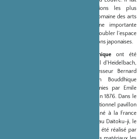
que possédait auparavant le Musée du Louvre. Il fait
partie des deux ou trois institutions les plus
importantes dans le monde dans le domaine des arts
d’Asie. En 2001, s’est achevée une importante
rénovation qui a permis au musée de doubler l’espace
consacré à la présentation des collections japonaises.
Les galeries du Panthéon Bouddhique
ont été
inaugurées en 1991 dans l’ancien hôtel d’Heidelbach,
sous l’autorité scientifique du professeur Bernard
Frank. Les galeries du Panthéon Bouddhique
présentent les pièces sculptées réunies par Emile
Guimet lors de son voyage au Japon en 1876. Dans le
jardin du Panthéon se trouve un exceptionnel pavillon
de thé (chashitsu de type soân). Donné à la France
sous l’initiative du prieur du Shinju-an au Daitoku-ji, le
Révérend Sôbin Yamada, ce pavillon a été réalisé par
les meilleurs artisans du Japon avec les matériaux les