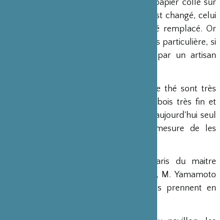
Alors qu’au Japon, chaque année, le papier collé sur
les portes coulissantes d’un pavillon est changé, celui
de cette maison de thé n’a jamais été remplacé. Or
cette technique du papier collé est très particulière, si
bien qu’elle ne peut être faite que par un artisan
japonais.
De même, deux volets du pavillon de thé sont très
endommagés. Ces volets réalisés en bois très fin et
fragile sont très difficiles à réaliser et aujourd’hui seul
deux ou trois personnes sont en mesure de les
réaliser.
La Fondation aide à la venue à Paris du maitre
charpentier qui a construit le pavillon, M. Yamamoto
et deux de ses assistants pour qu’ils prennent en
charge sa rénovation.