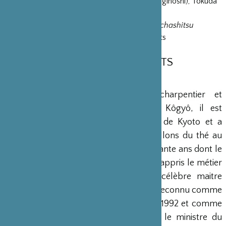
premier ordre en menuiserie (tategu ikkyû ginôshi), Tokuda
Co. Ltd.
Le suivi des éléments de menuiserie du chashitsu
17h30-18h : Echanges avec les participants
BIOGRAPHIE DES TROIS EXPERTS
JAPONAIS
Takaaki YAMAMOTO
est Maître-charpentier et
président de la société Yamamoto Kôgyô, il est
spécialiste de la construction sukiya de Kyoto et a
construit plus de cent cinquante pavillons du thé au
cours de sa vie professionnelle de soixante ans dont le
pavillon du thé du musée Guimet. Il a appris le métier
de l’architecture sukiya auprès du célèbre maitre
charpentier de Kyoto, Kaichirô USUI. Reconnu comme
meilleur talent de la ville de Kyôto en 1992 et comme
« Grand maître contemporain » par le ministre du