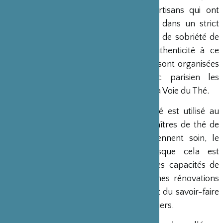
maître-charpentier et chacun des artisans qui ont
contribué à son édification, l’ont fait dans un strict
respect des règles d’aménagement et de sobriété de
cet art, conférant ainsi une rare authenticité à ce
pavillon. Les cérémonies du thé qui y sont organisées
depuis éclairent auprès du public parisien les
profondes implications culturelles de la Voie du Thé.
Depuis sa création, le pavillon de thé est utilisé au
printemps et à l’automne par des Maîtres de thé de
différentes écoles de thé qui en prennent soin, le
nettoient selon les règles et lorsque cela est
nécessaire, le réparent. Cependant les capacités de
ces bénévoles sont limitées et certaines rénovations
demandent aujourd’hui non seulement du savoir-faire
mais également des matériaux particuliers.