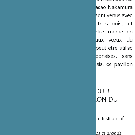
plus précieux. En 2001, l’architecte Masao Nakamura
et le maitre charpentier M. Yamamoto sont venus avec
leur équipe à Paris pour dresser, en trois mois, cet
édifice unique en France et peut-être même en
Europe. En effet, conformément aux vœux du
Révérend Yamada, ce Pavillon de thé peut être utilisé
par toutes les écoles de thé japonaises, sans
distinction. Pour les spécialistes japonais, ce pavillon
est estimé à 1 millions d’euros.
PROGRAMME DE LA JOURNÉE DU 3
OCTOBRE 2012 AU GRAND SALON DU
PANTHÉON BOUDDHIQUE.
10h-10h45 :
Pr. NISHIDA Masatsugu
, Kyoto Institute of
Technology
L’histoire de l’architecture du thé : repères et grands