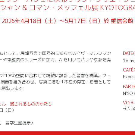
ャン & ロマン・メッフェル展 KYOTOGRAPH
2026年4月18日（土）〜5月17日（日）於 重信会館
プログラムとして、廃墟写真で国際的に知られるイヴ・マルシャン
DATE(
トや軍艦島のシリーズに加え、AIを用いてパリや京都を廃
18 av
CATÉ
フロアの空間に合わせて精緻に設計した音響を構築。フィ
Expos
TOの演奏を組み合わせ、写真に潜む「不在の存在」を音として
PARTE
を創出します。
N’SO 
VOIR 
ェル 残されるもののかたち
N’S
7日（日）
（学生 要学生証提示）