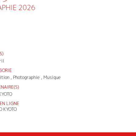
IE 2026
S)
ril
GORIE
ition , Photographie , Musique
NAIRE(S)
KYOTO
EN LIGNE
O KYOTO