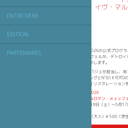
イヴ・マルシ
ENTRETIENS
ÉDITION
KYOTOGRAPHIE 2026の公式
PARTENAIRES
＆ロマン・メェッフェルが、デトロイ
墟化した新作を展示します。
音楽はヤニック・パジェが担当し、各
ールドレコーディングとN’SO KYO
体験できる没入型インスタレーション
KYOTOGRAPHIE 2026
イヴ・マルシャン＆ロマン・メェッフ
会期：2026年4月18日（土）〜5月1
会場：重信会館
入場料： ¥ 1,000（大人）¥ 500