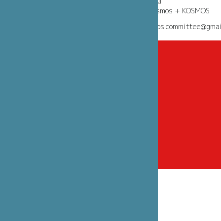
助成
笹川日仏財団
企画
*folding cosmos + KOSMOS
問い合わせ kosmos.committee@gmail