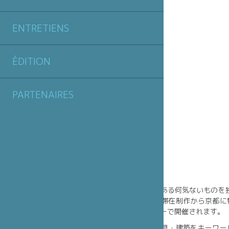
ENTRETIENS
ÉDITION
PARTENAIRES
日常の風景の中にある何気ないものを独
ヴィラ九条山での滞在制作から京都に
虎屋京都ギャラリーで開催されます。
特に日本の大工道具・建築をキーワー