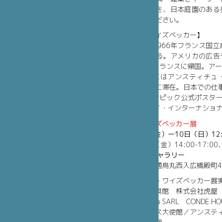
本のさまざまな姿を、日本庭園のある
っくりとご堪能ください。
【フィリップ・ワイズベッカー】
1942年生まれ。1966年フランス国
住し、活動を始める。アメリカの広告
けた後、2006年フランスに帰国。ア
ている。2002年にはアンスティチ
ス、ヴィラ九条山に滞在。日本での仕事も
2020年東京オリンピック公式ポスターも手が
in Progress』(パイ・インターナショ
フィリップ・ワイズベッカー展
2022年4月1日（金）ー10日（日）12:0
[ただし、4月1日（金）14:00-17:00
会場 虎屋 京都ギャラリー
京都市上京区一条通烏丸西入広橋殿町400（
主催
フィリップ・ワイズベッカー展
協力
竹中大工道具館 株式会社虎屋 
Bureau Kida SARL CONDE HOU
後援
在日フランス大使館／アンスティ