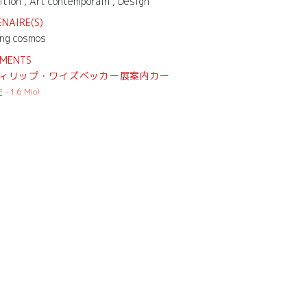
ition , Art contemporain , Design
NAIRE(S)
ing cosmos
MENTS
ィリップ・ワイズベッカー展案内カー
F
-
1.6 Mio
)