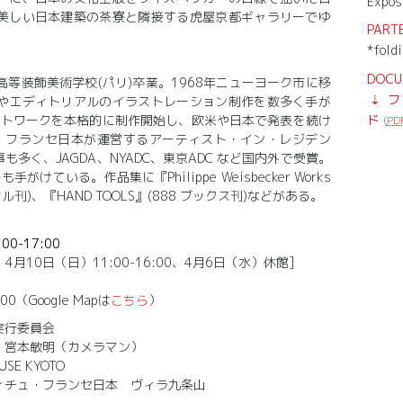
Expos
美しい日本建築の茶寮と隣接する虎屋京都ギャラリーでゆ
PARTE
*fold
DOCU
立高等装飾美術学校(パリ)卒業。1968年ニューヨーク市に移
フ
やエディトリアルのイラストレーション制作を数多く手が
ド
ートワークを本格的に制作開始し、欧米や日本で発表を続け
(
PD
ュ・フランセ日本が運営するアーティスト・イン・レジデン
多く、JAGDA、NYADC、東京ADC など国内外で受賞。
けている。作品集に『Philippe Weisbecker Works
ナル刊)、『HAND TOOLS』(888 ブックス刊)などがある。
0-17:00
、4月10日（日）11:00-16:00、4月6日（水）休館]
Google Mapは
こちら
）
実行委員会
宮本敏明（カメラマン）
SE KYOTO
チュ・フランセ日本 ヴィラ九条山