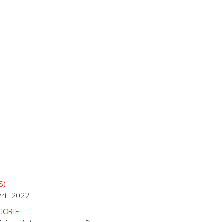
S)
vril 2022
GORIE