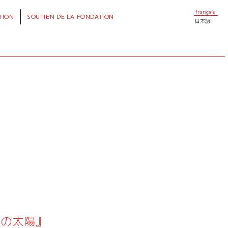
français
TION
SOUTIEN
DE LA FONDATION
日本語
中の太陽』