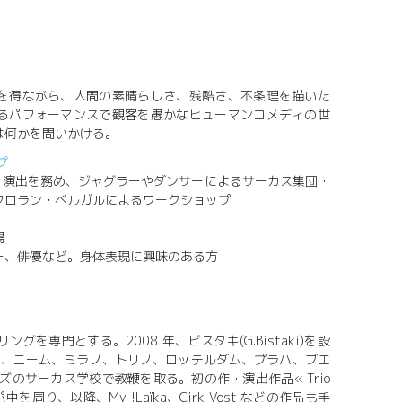
を得ながら、人間の素晴らしさ、残酷さ、不条理を描いた
るパフォーマンスで観客を愚かなヒューマンコメディの世
は何かを問いかける。
プ
』の作・演出を務め、ジャグラーやダンサーによるサーカス集団・
フロラン・ベルガルによるワークショップ
場
ー、俳優など。身体表現に興味のある方
を専門とする。2008 年、ビスタキ(G.Bistaki)を設
エ、ニーム、ミラノ、トリノ、ロッテルダム、プラハ、ブエ
ズのサーカス学校で教鞭を取る。初の作・演出作品« Trio
ーロッパ中を周り、以降、My !Laïka、Cirk Vost などの作品も手