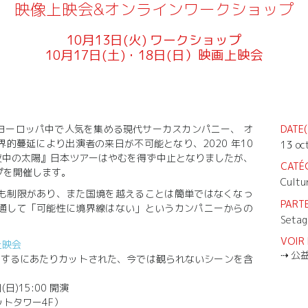
映像上映会&オンラインワークショップ
10月13日(火) ワークショップ
10月17日(土)・18日(日）映画上映会
ヨーロッパ中で人気を集める現代サーカスカンパニー、 オ
DATE(
的蔓延により出演者の来日が不可能となり、2020 年10
13 oc
n/真夜中の太陽』日本ツアーはやむを得ず中止となりましたが、
CATÉ
プを開催します。
Cultu
も制限があり、また国境を越えることは簡単ではなくなっ
PARTE
通して「可能性に境界線はない」というカンパニーからの
Setag
VOIR 
上映会
公
ーするにあたりカットされた、今では観られないシーンを含
(日)15:00 開演
トタワー4F）