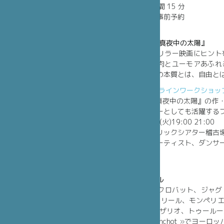
上演時間：約 1 時間 15 分
入場料：無料／要事前予約
定員：各回 20 名
『Midnight Sun／真夜中の太陽』
表現主義演劇やスリラー映画にヒント
作品。力強く、皮肉とユーモアあふれ
界へと誘い、人間の本質とは、自由と
現代サーカス オンラインワークショッ
『Midnight Sun/真夜中の太陽
ビスタキのメンバーとしても活躍する
日時：10 月 13 日(火)19:00 21:00
場所：世田谷パブリックシアター稽古
対象：サーカスアーティスト、ダンサ
参加費：1,000 円
定員：6 名
フロラン・ベルガル
フランス出身。アクロバット、ジャグリング
立。15 年間の間にリール、モンペリ
ノスアイレ ス、ロザリオ、トゥールー
du Cubitus du Manchot »でヨ