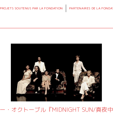
PROJETS
SOUTENUS PAR LA FONDATION
PARTENAIRES
DE LA FONDA
ー・オクトーブル『MIDNIGHT SUN/真夜