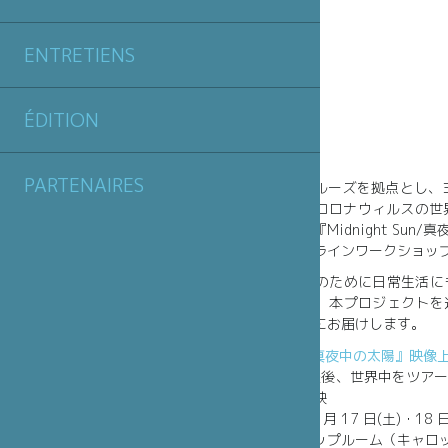
ENTRETIENS
ÉDITION
PARTENAIRES
フランス・トゥールーズを拠点とし、
クトーブル。新型コロナウィルスの世界
月に予定していた『Midnight Su
映像上映会とオンラインワークショッ
現在は感染症対策のために日常生活に
てしまいましたが、本プロジェクトを
メッセージを日本にお届けします。
『Midnight Sun/真夜中の太陽』映像
2018年の作品発表後、世界中をツア
む貴重な映像の上映
日時：2020 年 10 月 17 日(土)・18 日
場所：ワークショップルーム（キャロッ