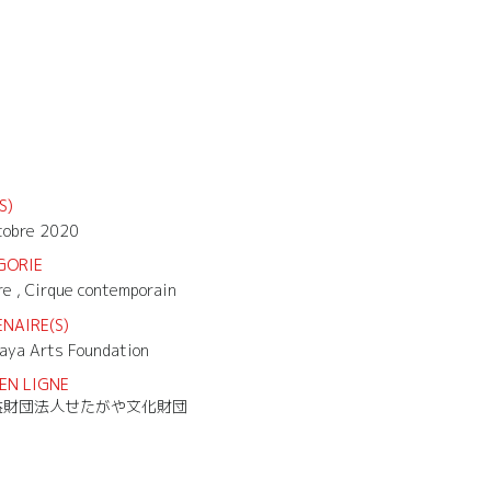
S)
tobre 2020
GORIE
re , Cirque contemporain
NAIRE(S)
aya Arts Foundation
EN LIGNE
益財団法人せたがや文化財団