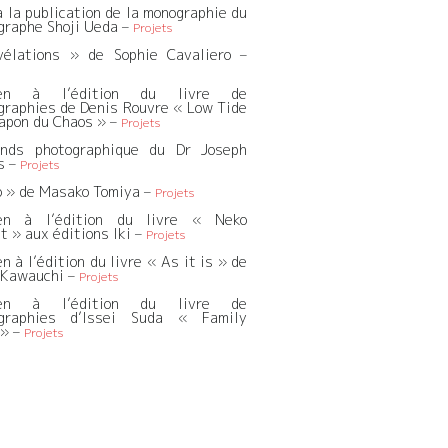
à la publication de la monographie du
graphe Shoji Ueda –
Projets
élations » de Sophie Cavaliero –
ien à l’édition du livre de
graphies de Denis Rouvre « Low Tide
Japon du Chaos » –
Projets
nds photographique du Dr Joseph
s –
Projets
o » de Masako Tomiya –
Projets
ien à l’édition du livre « Neko
t » aux éditions Iki –
Projets
n à l’édition du livre « As it is » de
 Kawauchi –
Projets
ien à l’édition du livre de
ographies d’Issei Suda « Family
 » –
Projets