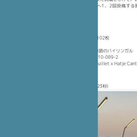
書いている（SNSへ1、2回投稿す
ば）。
本の詳細
判型 22x29cm
頁数 264頁 - 写真102枚
表紙 キャンバス地
言語 フランス語-英語のバイリンガル
ISBN : 978-2-36510-089-2
出版 Éditions de Juillet x Hatje Can
価格 35 €
紹介映像
フランス語版 (1分23秒)