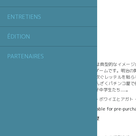
ENTRETIENS
ÉDITION
本の紹介
PARTENAIRES
日本社会については典型的なイメージ
のイメージの表現ゲームです。明治の
られ、レッテルに次ぐレッテルを貼ら
ヤクザや、耳をつんざくパチンコ屋で
なポーズをとる女子中学生たち......。
写真には、ニコラ・ボワイエとアガト
The book is available for pre-purc
著者自身による略歴
ニコラ・ボワイエ