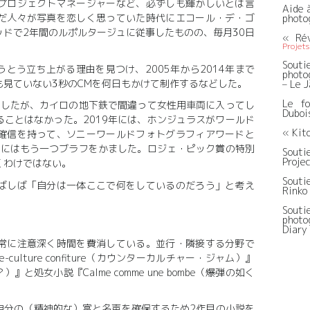
プロジェクトマネージャーなど、必ずしも輝かしいとは言
Aide 
だ人々が写真を恋しく思っていた時代にエコール・デ・ゴ
photo
ドで2年間のルポルタージュに従事したものの、毎月30日
« Rév
Projets
Sout
とう立ち上がる理由を見つけ、2005年から2014年まで
photo
見ていない3秒のCMを何日もかけて制作するなどした。
– Le 
Le fo
帰したが、カイロの地下鉄で間違って女性用車両に入ってし
Duboi
ことはなかった。2019年には、ホンジュラスがワールド
« Kit
確信を持って、ソニーワールドフォトグラフィアワードと
年にはもう一つブラフをかました。ロジェ・ピック賞の特別
Sout
Projec
くわけではない。
Soutie
ばしば「自分は一体ここで何をしているのだろう」と考え
Rinko
Sout
phot
Diary
常に注意深く時間を費消している。並行・隣接する分野で
culture confiture（カウンターカルチャー・ジャム）』
京？）』と処女小説『Calme comme une bombe（爆弾の如く
自分の（精神的な）富と名声を確保するため2作目の小説を