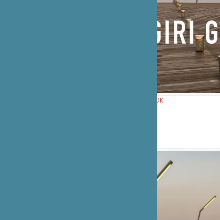
GIRI GIRI - NEW BOOK
nicolas boyer
英語版 (1分23秒)