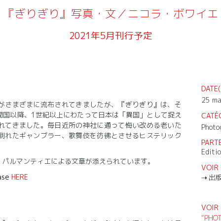
『ぎりぎり』写真・文／ニコラ・ボワイエ
2021年5月刊行予定
DATE(
25 ma
がさまざまに流布されてきましたが、『ぎりぎり』は、そ
開国以降、1世紀以上にわたって日本は「異国」として捉え
CATÉ
れてきました。毎日近所の神社に通って悔い改める老いた
Photo
倒れたギャンブラー、歌舞伎を彷彿とさせるヒステリック
PARTE
Editio
・パルマンティエによる文章が添えられています。
VOIR 
hase
HERE
出版
VOI
“PHO