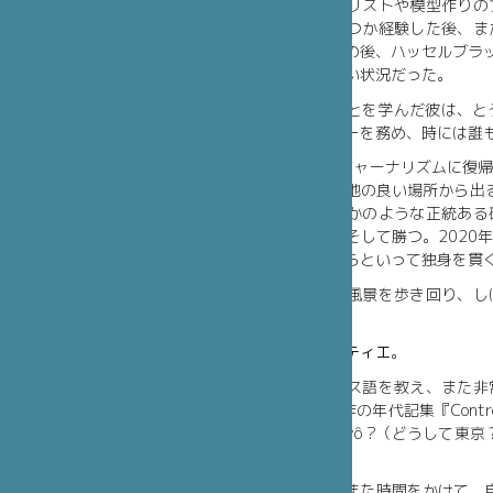
大企業の財務アナリストや模型作りの
えない仕事をいくつか経験した後、ま
ブランに入学。その後、ハッセルブラッ
間は経済的に厳しい状況だった。
イメージを扱うことを学んだ彼は、とう
アートディレクターを務め、時には誰も
2016年にフォトジャーナリズムに復
まった以外、居心地の良い場所から出る
カップで優勝したかのような正統ある
いう賭けに挑み、そして勝つ。2020
賞の受賞だ。だからといって独身を貫
以来、彼は都会の風景を歩き回り、し
るようになった。
アガト・パルマンティエ
。
東京に住みフランス語を教え、また非
成功した作家。2作の年代記集『Contre-
と『Pourquoi Tôkyô ?（どうして東
静かに）』を上梓。
彼女は、辛抱強くまた時間をかけて、