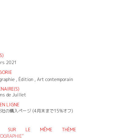
S)
rs 2021
GORIE
graphie , Édition , Art contemporain
NAIRE(S)
ns de Juillet
EN LIGNE
社の購入ページ (4月末まで15%オフ)
R SUR LE MÊME THÈME
TOGRAPHIE”