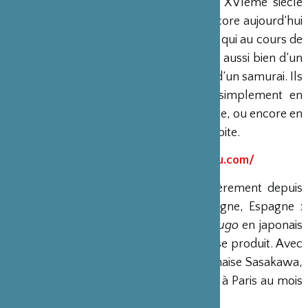
Les origines du rakugo remontent au XVIème siècle
mais de nombreuses histoires sont encore aujourd’hui
racontées par des Maîtres de la parole qui au cours de
leur récit, peuvent entrer dans la peau aussi bien d’un
enfant, d’une femme, d’un vieillard ou d’un samurai. Ils
passent d’un personnage à l’autre simplement en
modifiant leur voix, ou d’un simple geste, ou encore en
tournant la tête vers la gauche ou la droite.
Ryuraku Sanyutei
http://www.ryu-raku.com/
Ryuraku se produit en Europe régulièrement depuis
2008. France, Italie, Portugal, Allemagne, Espagne :
partout il propose de découvrir le
rakugo
en japonais
et dans la langue locale du pays où il se produit. Avec
le soutien de la Fondation franco-japonaise Sasakawa,
Ryuraku donnera trois représentations à Paris au mois
de novembre 2011.