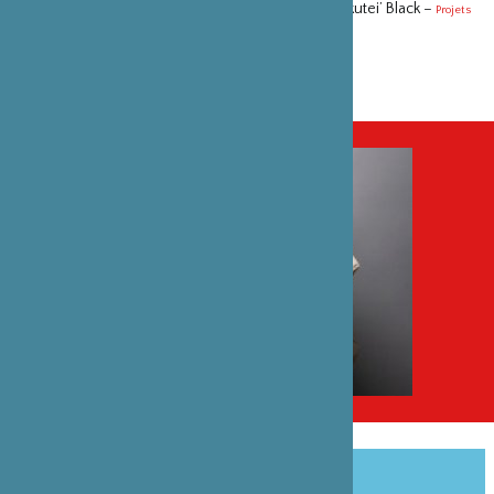
Le Rakugo, à travers la vie du conteur Henry ’Kairakutei’ Black –
Projets
Rakugo avec Katsura Koharundanji –
Projets
PARTAGER CET ARTICLE