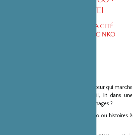
RYURAKU SANYUTEI
MAISON DU JAPON DE LA CITÉ
UNIVERSITAIRE - ESPACE CINKO
Du 19 au 21 novembre 2011 -
De la
stand-up comedy
assis ? Un conteur qui marche
sur un coussin, boit dans un éventail, lit dans une
serviette et fait parler plusieurs personnages ?
C’est l’art japonais du conte : le rakugo ou histoires à
chute (le plus souvent humoristique).