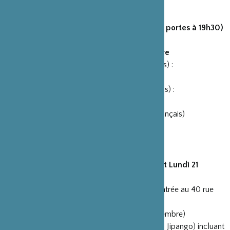
Le 19 novembre 20h00 (ouverture des portes à 19h30)
(en français et en japonais)
Maison du Japon de la Cité Universitaire
Renseignements/ réservations (en français) :
01.70.07.90.05 / projetblack@hotmail.fr
Renseignements/ réservations (en japonais) :
cezars10@gmail.com (M.Inoue)
Guest : Stéphane Ferrandez (rakugo en français)
Entrée : 20 euros
Dimanche 20 novembre, 18h – 19h30 et Lundi 21
novembre, 20h30 – 22h
Espace Cinko
12-18 Passage Choiseul (entrée au 40 rue
des Petits Champs)
Paris 2e (Métro :Pyramides/ Quatre Septembre)
18 euros (15 euros pour les membres Club Jipango) incluant