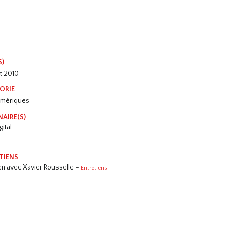
S)
t 2010
ORIE
umériques
NAIRE(S)
gital
TIENS
ien avec Xavier Rousselle –
Entretiens