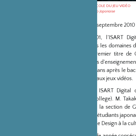
ISART DIGITAL - L’ÉCOLE DU JEU VIDÉO
FFJS Fondation Franco Japonaise
20 aout au 20 septembre 2010
Créée en 2001, l’ISART Digi
supérieur dans les domaines d
titulaire du premier titre d
plusieurs types d’enseignement
deux à quatre ans après le bacc
multimédia et aux jeux vidéos.
Depuis 2007, ISART Digital 
Computeur College). M. Takak
conférence de la section de 
Paris avec des étudiants japonais
élèves de Game Design à la cult
Pour la seconde année consécut