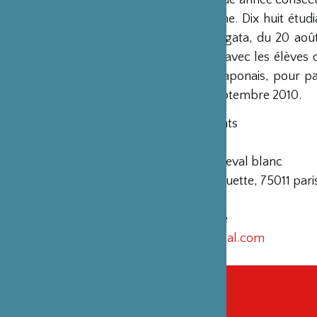
cette démarche. Dix huit étu
au Japon à Niigata, du 20 août
collaboration avec les élèves
homologues japonais, pour pa
du 16 au 19 septembre 2010.
Renseignements
ISART Digital
passage du cheval blanc
2 rue de la roquette, 75011 pari
01 48 07 58 48
Métro : Bastille
www.isartdigital.com