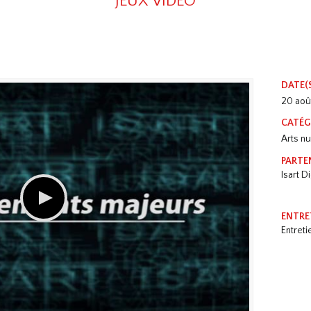
JEUX VIDÉO
DATE(
20 aoû
CATÉG
Arts n
PARTE
Isart Di
ENTRE
Entret