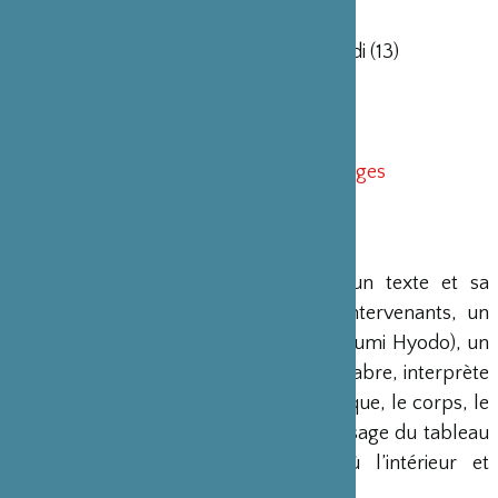
11 25 25
M°Porte de Clignancourt (4) ou Garibaldi (13)
www.mainsdoeuvres.org
Appel à mécénat pour ce projet :
http://www.kisskissbankbank.com/neiges
LE SPECTACLE
Le spectacle
Neiges
se fonde sur un texte et sa
traduction que chacun des quatre intervenants, un
acteur (Yan Allegret), une danseuse (Kumi Hyodo), un
guitariste (Yann Féry) et un maitre du sabre, interprète
à travers son propre langage (la musique, le corps, le
texte et le sabre). Ainsi se crée le paysage du tableau
qui décrit un voyage immobile où l’intérieur et
l’extérieur se mêlent.