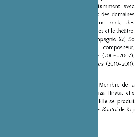
professeur de guitare. Il a joué notamment avec
Charlotte etc., Bénabar. Il évolue dans des domaines
aussi divers et variés que la scène rock, des
performances, des musiques improvisées et le théâtre.
Depuis 2006, il travaille avec la compagnie (&) So
Weiter en tant que musicien et compositeur,
notamment sur les spectacles
Issue
(2006-2007),
Hana No Michi ou le sentier des fleurs
(2010-2011),
Neiges
(création en 2011).
Kumi Hyodo
est actrice et danseuse. Membre de la
compagnie Seinendan créée par Horiza Hirata, elle
joue actuellement dans
Tokyo Notes.
Elle se produit
également au cinéma, récemment dans
Kantai
de Koji
Fukada (2010).
http://trilogie.soweiter.net/neiges/