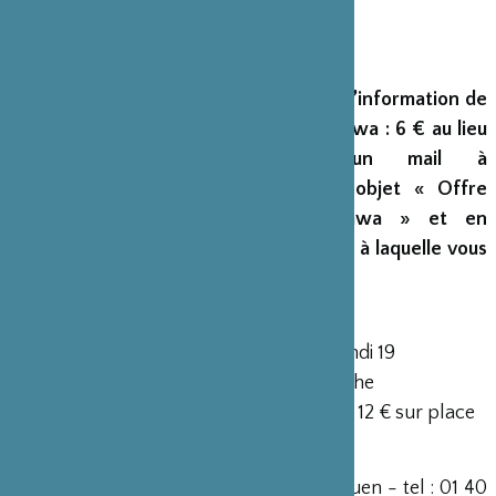
Du 15 au 25 novembre 2012
Offre pour les abonnés de la Lettre d’information de
la Fondation Franco-Japonaise Sasakawa : 6 € au lieu
de 12 € en envoyant un mail à
resa@mainsdoeuvres.org
avec pour objet « Offre
Fondation Franco-Japonaise Sasakawa » et en
indiquant dans le corps du mail la date à laquelle vous
souhaitez venir.
du 15 au 25 novembre 2012, relâche lundi 19
19h30 - mardi 20 à 20h - 17h le dimanche
8 € achat en ligne (hors commission) et 12 € sur place
Mains d’oeuvres
1 rue Charles Garnier - 93400 Saint-Ouen - tel : 01 40