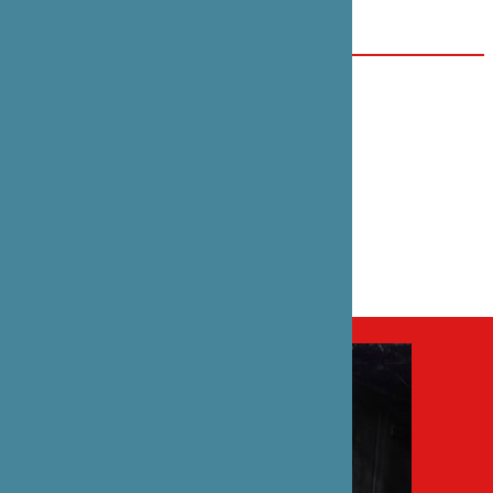
www.yan-neiges.info
DATE(S)
9 novembre 2012
CATÉGORIE
Théâtre
PARTENAIRE(S)
Compagnie (&) So Weiter