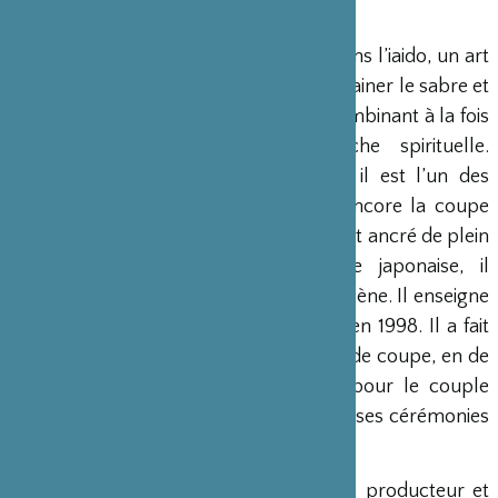
rencontré en 2008.
Yuta Kurosawa
pratique depuis vingt ans l’iaido, un art
martial japonais associé à l’acte de dégainer le sabre et
de trancher en un seul mouvment, combinant à la fois
perfection des gestes et démarche spirituelle.
Personnage singulier et autodidacte, il est l’un des
rares maîtres au Japon à pratiquer encore la coupe
réelle. Influencé par le zen tout en étant ancré de plein
pied dans la réalité contemporaine japonaise, il
entretient un rapport spécifique à la scène. Il enseigne
au Nihon Butokin, le dojo qu’il a créé en 1998. Il a fait
des démonstrations d’embu, ou rituel de coupe, en de
nombreuses occasions, notamment pour le couple
royal de Suède en 1996 et de nombreuses cérémonies
au Japon.
Yann Féry
est guitariste, compositeur, producteur et