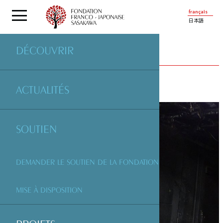
français
日本語
DÉCOUVRIR
PROJETS
SOUTENUS PAR LA FONDATION
ACTUALITÉS
SOUTIEN
DEMANDER LE SOUTIEN DE LA FONDATION
MISE À DISPOSITION