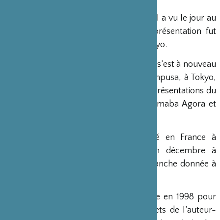
En 2009, une première étape de travail a vu le jour au
Japon à la suite de laquelle une représentation fut
donnée au théâtre Nô Tessenkai de Tokyo.
Grâce à l’aide de la Fondation, l’équipe s’est à nouveau
réunie en janvier 2012, au Théâtre Shunpusa, à Tokyo,
pour une résidence d’un mois et 8 représentations du
23 au 31 janvier, dans les théâtres Komaba Agora et
Shunpusa.
Le spectacle sera par la suite créé en France à
l’automne 2012 à St-Ouen puis en décembre à
Forbach dans le cadre d’une carte blanche donnée à
Yan Allegret au Centre Pompidou Metz.
L’association (&) So Weiter a été créée en 1998 pour
accompagner et développer les projets de l’auteur-