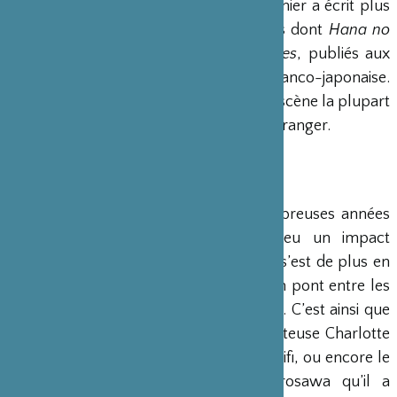
metteur en scène Yan Allegret. Ce dernier a écrit plus
d’une quinzaine de textes dramatiques dont
Hana no
Michi ou le sentier des fleurs
et
Neiges
, publiés aux
Edition de l’Espace 34 en version franco-japonaise.
Grâce à l’association, il a pu mettre en scène la plupart
de ses textes diffusés en France et à l’étranger.
BIOGRAPHIES
Yan Allegret
pratique depuis de nombreuses années
l’aikido. Cette pratique martiale a eu un impact
profond sur sa pratique artistique qui s’est de plus en
plus orientée vers la construction d’un pont entre les
arts de la scène et les arts du combat. C’est ainsi que
depuis 2006, il collabore avec la chanteuse Charlotte
etc., le champion de boxe Hacine Chérifi, ou encore le
maître de sabre japonais Yuta Kurosawa qu’il a