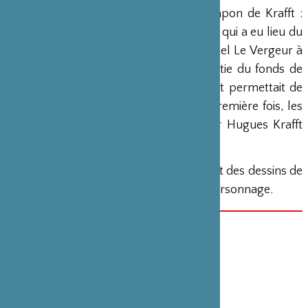
l’exposition intitulée « 1882-1883 Le Japon de Krafft :
Une rencontre entre Orient Occident » qui a eu lieu du
23 mars au 30 juin 2010 au Musée Hôtel Le Vergeur à
Reims. L’exposition présentait une partie du fonds de
photographies sur plaques de verre et permettait de
faire découvrir aux visiteurs, pour la première fois, les
aquarelles et les dessins réalisées par Hugues Krafft
lors de son voyage au Japon.
Parmi les planches dessinées, sept sont des dessins de
paysages et neuf sont des études de personnage.
DATE(S)
30 août 2010
CATÉGORIE
Restauration d’art , Peinture
PARTENAIRE(S)