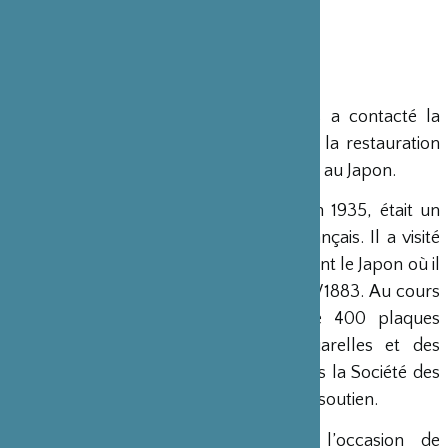
La Société des Amis du Vieux Reims a contacté la
Fondation pour demander une aide à la restauration
des œuvres réalisées par
Hughes Kraft
au Japon.
Hughes Krafft, né en 1853 et mort en 1935, était un
voyageur, photographe et mécène français. Il a visité
un grand nombre de pays et notamment le Japon où il
a séjourné pendant sept mois en 1882/1883. Au cours
de ce voyage, il a réalisé plus de 400 plaques
photographiques ainsi que des aquarelles et des
dessins pour la restauration desquelles la Société des
Amis du Vieux Reims a demandé notre soutien.
Cette restauration a été faite à l’occasion de