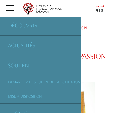
français
日本語
DÉCOUVRIR
ÉDITION
| OUVRAGES ÉDITÉS PAR LA FONDATION
ACTUALITÉS
NORIKO TAWARA, UNE PASSION
DE WASHI
SOUTIEN
DEMANDER LE SOUTIEN DE LA FONDATION
MISE À DISPOSITION