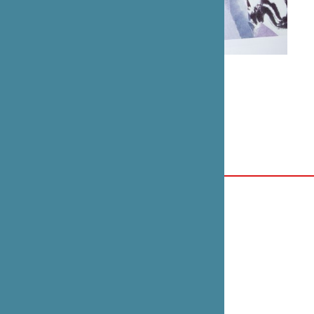
Noriko Tawara, une passion de washi
Catalogue d’exposition
Dos collé 20 x 25
Publié par la Fondation en 1999
Épuisé
ANNÉE
1999