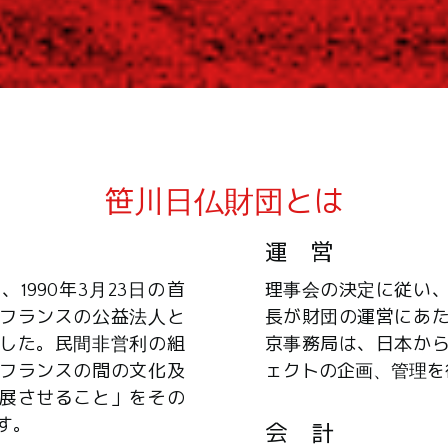
笹川日仏財団とは
運 営
1990年3月23日の首
理事会の決定に従い
フランスの公益法人と
長が財団の運営にあ
した。民間非営利の組
京事務局は、日本か
フランスの間の文化及
ェクトの企画、管理を
展させること」をその
す。
会 計