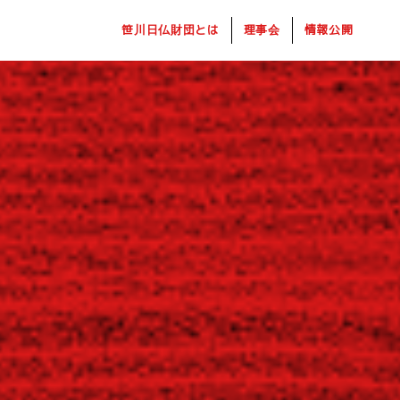
笹川日仏財団とは
理事会
情報公開