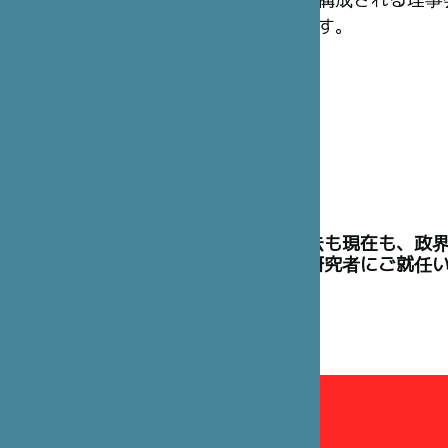
構成される理事
す。
理事には、過去も現在も、政
た高官や学術研究者にご就任
理事会