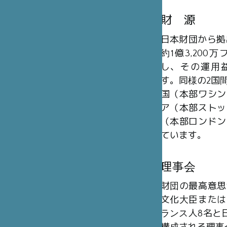
財 源
日本財団から拠
約1億3,20
し、その運用
す。同様の2国
国（本部ワシン
ア（本部ストッ
（本部ロンドン
ています。
理事会
財団の最高意思
文化大臣または
ランス人8名と日