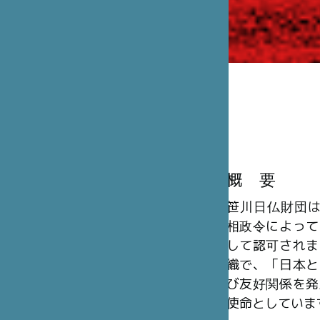
概 要
笹川日仏財団は、
相政令によって
して認可されま
織で、「日本と
び友好関係を発
使命としていま