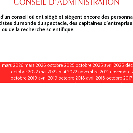
CONSEIL D’ADMINISTRATION
 d’un conseil où ont siégé et siègent encore des personna
tistes du monde du spectacle, des capitaines d’entreprise
 ou de la recherche scientifique.
mars 2026
mars 2026
octobre 2025
octobre 2025
avril 2025
déc
octobre 2022
mai 2022
mai 2022
novembre 2021
novembre 
octobre 2019
avril 2019
octobre 2018
avril 2018
octobre 2017
janvier 2015
octobre 2014
septembre 2013
avril 2013
avril 2013
octobre 2008
octobre 2008
octobre 2005
octobre 2005
no
décembre 1996
décembre 1996
décembre 1993