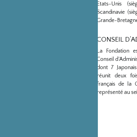
Etats-Unis (s
Scandinavie (si
Grande-Bretagne 
CONSEIL D’
La Fondation e
Conseil d’Admini
dont 7 Japonais
réunit deux fo
français de la 
représenté au sei