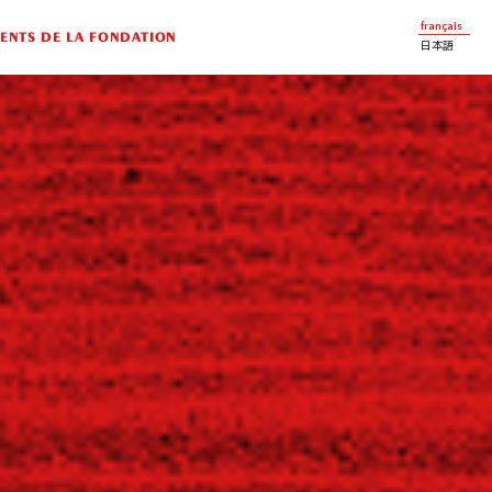
français
NTS DE LA FONDATION
日本語