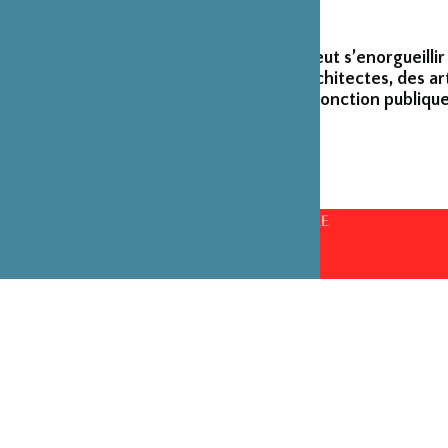
La Fondation peut s’enorgueillir
créateurs et architectes, des ar
émérites de la fonction publique
CONSEILS D’ADMINISTRATION PAR ANNÉE