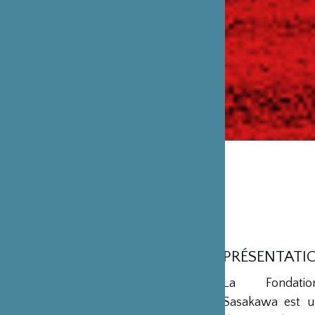
PRÉSENTATI
La Fondation
Sasakawa est u