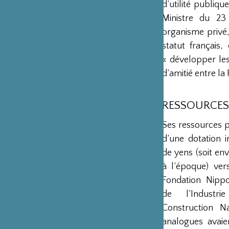
d’utilité publiq
Ministre du 23
organisme privé,
statut français
« développer les 
d’amitié entre la 
RESSOURCES
Ses ressources 
d’une dotation in
de yens (soit env
à l’époque) ver
Fondation Nipp
de l’Industr
Construction Na
analogues avaie