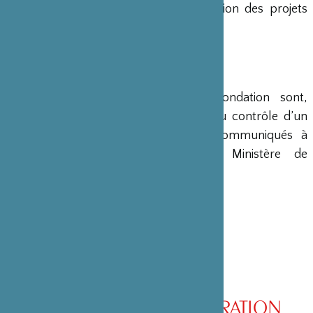
en charge le montage et la gestion des projets
émanant du Japon.
COMPTES
Les comptes annuels de la Fondation sont,
conformément à la loi, soumis au contrôle d’un
commissaire aux comptes et communiqués à
différents ministères, dont le Ministère de
l’Intérieur, son ministère de tutelle.
CONSEIL D’ADMINISTRATION