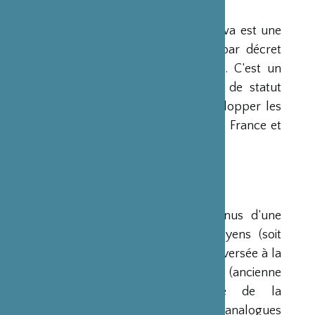
PRÉSENTATION
La Fondation Franco-Japonaise Sasakawa est une
fondation reconnue d’utilité publique par décret
du Premier Ministre du 23 mars 1990. C’est un
organisme privé, sans but lucratif et de statut
français, qui a pour mission de « développer les
relations culturelles et d’amitié entre la France et
le Japon ».
RESSOURCES
Ses ressources proviennent des revenus d’une
dotation initiale de trois milliards de yens (soit
environ 20 millions d’euros à l’époque) versée à la
France par la Fondation Nippon (ancienne
Fondation de l’Industrie Japonaise de la
Construction Navale). Des institutions analogues