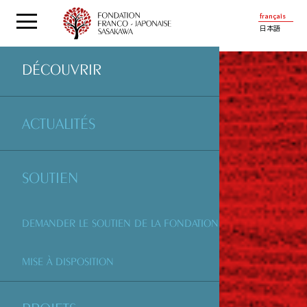
français
日本語
DÉCOUVRIR
ACTUALITÉS
SOUTIEN
DEMANDER LE SOUTIEN DE LA FONDATION
MISE À DISPOSITION