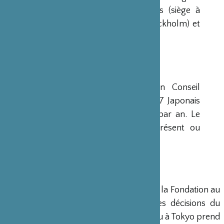
avaient déjà été créées aux Etats-Unis (siège à
New-York), en Scandinavie (siège à Stockholm) et
en Grande-Bretagne (siège à Londres).
CONSEIL D’ADMINISTRATION
La Fondation est administrée par un Conseil
d’Administration de 15 membres, dont 7 Japonais
et 8 Français, qui se réunit deux fois par an. Le
Ministre français de la Culture est présent ou
représenté au sein de ce Conseil.
DIRECTION
Un Directeur Général gère et dirige la Fondation au
siège de Paris, en accord avec les décisions du
Conseil d’Administration. Un bureau à Tokyo prend