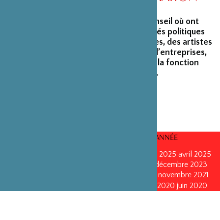
La Fondation peut s’enorgueillir d’un conseil où ont
siégé et siègent encore des personnalités politiques
marquantes, des créateurs et architectes, des artistes
du monde du spectacle, des capitaines d’entreprises,
ainsi que des personnalités émérites de la fonction
publique ou de la recherche scientifique.
CONSEILS D’ADMINISTRATION PAR ANNÉE
mars 2026
mars 2026
octobre 2025
octobre 2025
avril 2025
décembre 2024
décembre 2024
mai 2024
décembre 2023
avril 2023
octobre 2022
mai 2022
mai 2022
novembre 2021
novembre 2021
mai 2021
octobre 2020
juin 2020
juin 2020
octobre 2019
octobre 2019
avril 2019
octobre 2018
avril 2018
octobre 2017
octobre 2017
avril 2016
avril 2016
octobre 2015
octobre 2015
janvier 2015
octobre 2014
septembre 2013
avril 2013