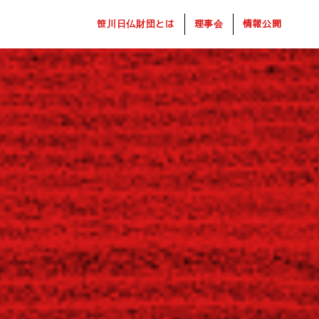
笹川日仏財団とは
理事会
情報公開