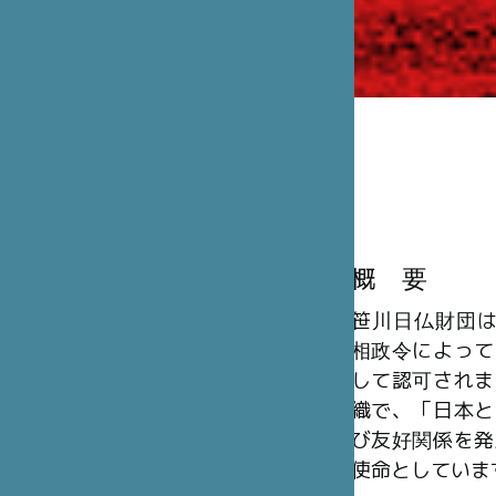
概 要
笹川日仏財団は、
相政令によって
して認可されま
織で、「日本と
び友好関係を発
使命としていま