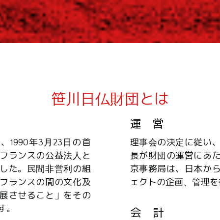
笹川日仏財団とは
運 営
1990年3月23日の首
理事会の決定に従い
フランスの公益法人と
長が財団の運営にあ
した。民間非営利の組
京事務局は、日本か
フランスの間の文化及
ェクトの企画、管理を
展させること」をその
す。
会 計