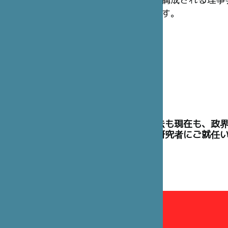
構成される理事
す。
理事には、過去も現在も、政
た高官や学術研究者にご就任
理事会