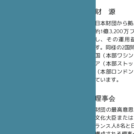
財 源
日本財団から拠
約1億3,20
し、その運用
す。同様の2国
国（本部ワシン
ア（本部ストッ
（本部ロンドン
ています。
理事会
財団の最高意思
文化大臣または
ランス人8名と日