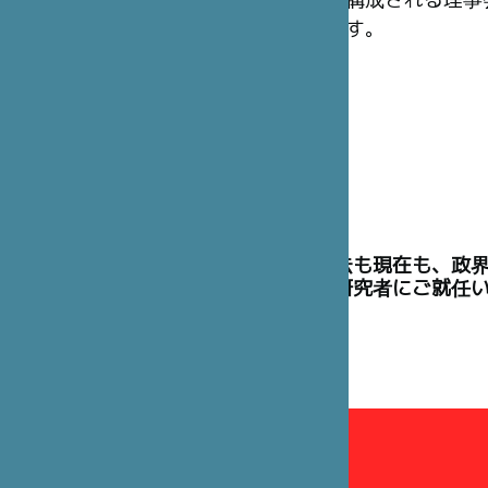
構成される理事
す。
理事には、過去も現在も、政
た高官や学術研究者にご就任
理事会