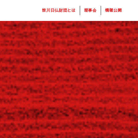
笹川日仏財団とは
理事会
情報公開