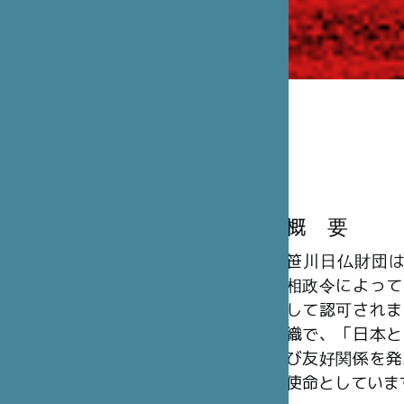
概 要
笹川日仏財団は、
相政令によって
して認可されま
織で、「日本と
び友好関係を発
使命としていま