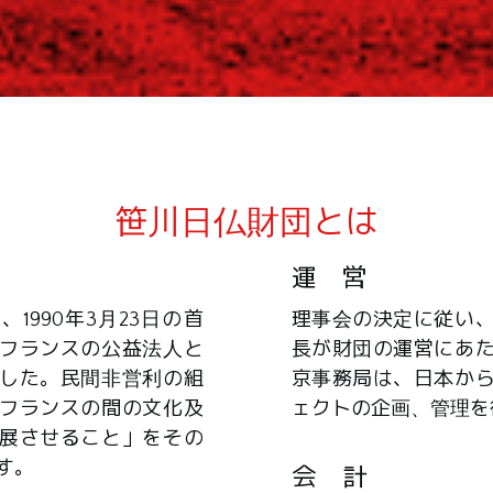
笹川日仏財団とは
運 営
1990年3月23日の首
理事会の決定に従い
フランスの公益法人と
長が財団の運営にあ
した。民間非営利の組
京事務局は、日本か
フランスの間の文化及
ェクトの企画、管理を
展させること」をその
す。
会 計