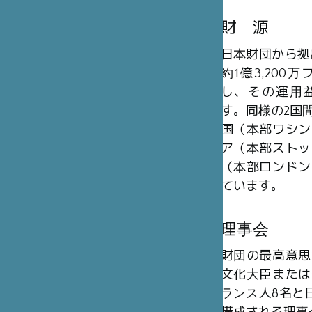
財 源
日本財団から拠
約1億3,20
し、その運用
す。同様の2国
国（本部ワシン
ア（本部ストッ
（本部ロンドン
ています。
理事会
財団の最高意思
文化大臣または
ランス人8名と日