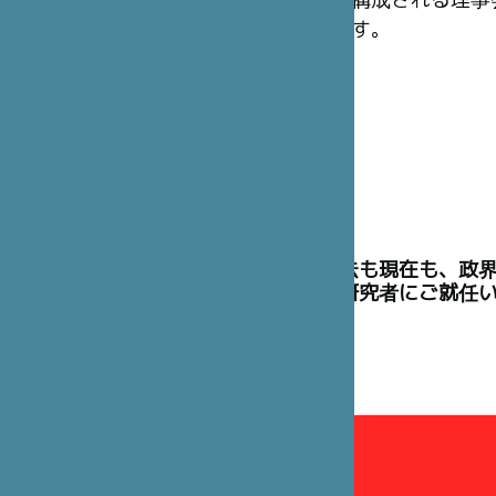
構成される理事
す。
理事には、過去も現在も、政
た高官や学術研究者にご就任
理事会