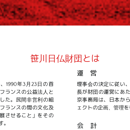
笹川日仏財団とは
運 営
1990年3月23日の首
理事会の決定に従い
フランスの公益法人と
長が財団の運営にあ
した。民間非営利の組
京事務局は、日本か
フランスの間の文化及
ェクトの企画、管理を
展させること」をその
す。
会 計