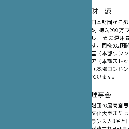
財 源
日本財団から拠
約1億3,20
し、その運用
す。同様の2国
国（本部ワシン
ア（本部ストッ
（本部ロンドン
ています。
理事会
財団の最高意思
文化大臣または
ランス人8名と日