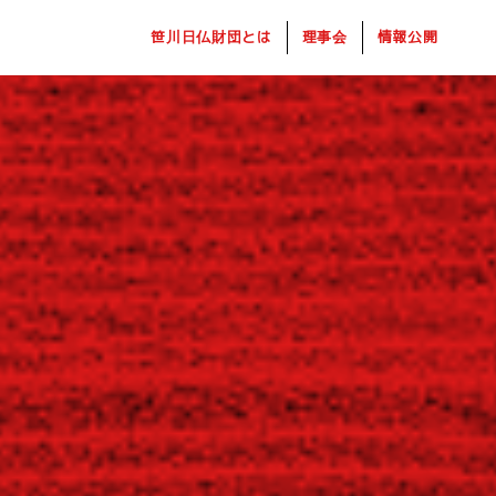
笹川日仏財団とは
理事会
情報公開