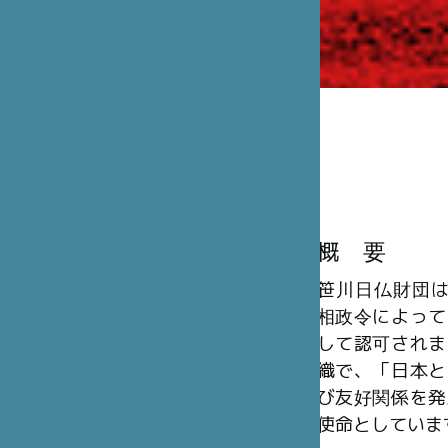
概 要
笹川日仏財団は、
相政令によって
して認可されま
織で、「日本と
び友好関係を発
使命としていま