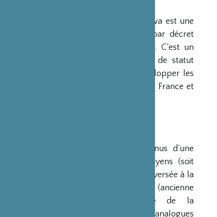
PRÉSENTATION
La Fondation Franco-Japonaise Sasakawa est une
fondation reconnue d’utilité publique par décret
du Premier Ministre du 23 mars 1990. C’est un
organisme privé, sans but lucratif et de statut
français, qui a pour mission de « développer les
relations culturelles et d’amitié entre la France et
le Japon ».
RESSOURCES
Ses ressources proviennent des revenus d’une
dotation initiale de trois milliards de yens (soit
environ 20 millions d’euros à l’époque) versée à la
France par la Fondation Nippon (ancienne
Fondation de l’Industrie Japonaise de la
Construction Navale). Des institutions analogues