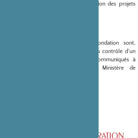
en charge le montage et la gestion des projets
émanant du Japon.
COMPTES
Les comptes annuels de la Fondation sont,
conformément à la loi, soumis au contrôle d’un
commissaire aux comptes et communiqués à
différents ministères, dont le Ministère de
l’Intérieur, son ministère de tutelle.
CONSEIL D’ADMINISTRATION