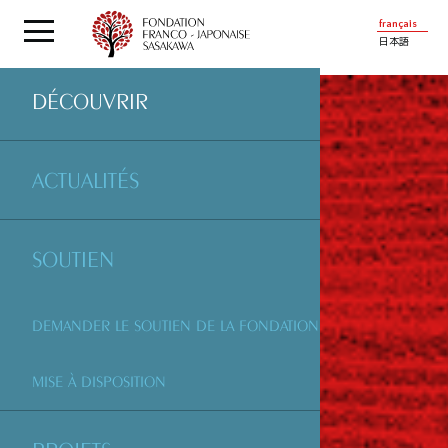
français
日本語
DÉCOUVRIR
ACTUALITÉS
SOUTIEN
DEMANDER LE SOUTIEN DE LA FONDATION
MISE À DISPOSITION