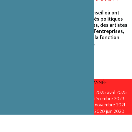
La Fondation peut s’enorgueillir d’un conseil où ont
siégé et siègent encore des personnalités politiques
marquantes, des créateurs et architectes, des artistes
du monde du spectacle, des capitaines d’entreprises,
ainsi que des personnalités émérites de la fonction
publique ou de la recherche scientifique.
CONSEILS D’ADMINISTRATION PAR ANNÉE
mars 2026
mars 2026
octobre 2025
octobre 2025
avril 2025
décembre 2024
décembre 2024
mai 2024
décembre 2023
avril 2023
octobre 2022
mai 2022
mai 2022
novembre 2021
novembre 2021
mai 2021
octobre 2020
juin 2020
juin 2020
octobre 2019
octobre 2019
avril 2019
octobre 2018
avril 2018
octobre 2017
octobre 2017
avril 2016
avril 2016
octobre 2015
octobre 2015
janvier 2015
octobre 2014
septembre 2013
avril 2013