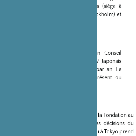
avaient déjà été créées aux Etats-Unis (siège à
New-York), en Scandinavie (siège à Stockholm) et
en Grande-Bretagne (siège à Londres).
CONSEIL D’ADMINISTRATION
La Fondation est administrée par un Conseil
d’Administration de 15 membres, dont 7 Japonais
et 8 Français, qui se réunit deux fois par an. Le
Ministre français de la Culture est présent ou
représenté au sein de ce Conseil.
DIRECTION
Un Directeur Général gère et dirige la Fondation au
siège de Paris, en accord avec les décisions du
Conseil d’Administration. Un bureau à Tokyo prend