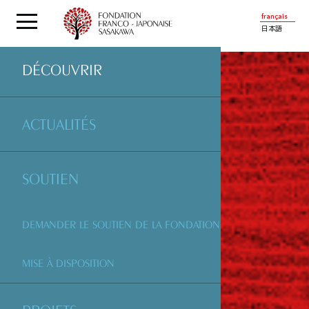
français
日本語
DÉCOUVRIR
ACTUALITÉS
SOUTIEN
DEMANDER LE SOUTIEN DE LA FONDATION
MISE À DISPOSITION