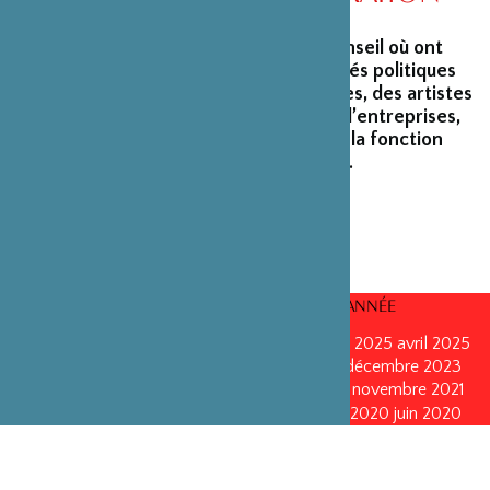
La Fondation peut s’enorgueillir d’un conseil où ont
siégé et siègent encore des personnalités politiques
marquantes, des créateurs et architectes, des artistes
du monde du spectacle, des capitaines d’entreprises,
ainsi que des personnalités émérites de la fonction
publique ou de la recherche scientifique.
CONSEILS D’ADMINISTRATION PAR ANNÉE
mars 2026
mars 2026
octobre 2025
octobre 2025
avril 2025
décembre 2024
décembre 2024
mai 2024
décembre 2023
avril 2023
octobre 2022
mai 2022
mai 2022
novembre 2021
novembre 2021
mai 2021
octobre 2020
juin 2020
juin 2020
octobre 2019
octobre 2019
avril 2019
octobre 2018
avril 2018
octobre 2017
octobre 2017
avril 2016
avril 2016
octobre 2015
octobre 2015
janvier 2015
octobre 2014
septembre 2013
avril 2013