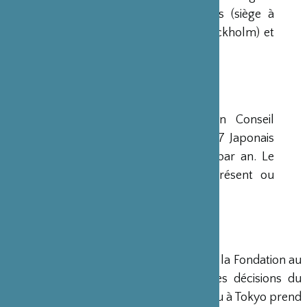
avaient déjà été créées aux Etats-Unis (siège à
New-York), en Scandinavie (siège à Stockholm) et
en Grande-Bretagne (siège à Londres).
CONSEIL D’ADMINISTRATION
La Fondation est administrée par un Conseil
d’Administration de 15 membres, dont 7 Japonais
et 8 Français, qui se réunit deux fois par an. Le
Ministre français de la Culture est présent ou
représenté au sein de ce Conseil.
DIRECTION
Un Directeur Général gère et dirige la Fondation au
siège de Paris, en accord avec les décisions du
Conseil d’Administration. Un bureau à Tokyo prend