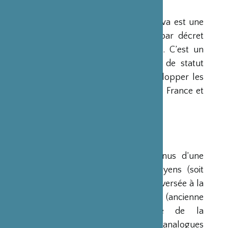
PRÉSENTATION
La Fondation Franco-Japonaise Sasakawa est une
fondation reconnue d’utilité publique par décret
du Premier Ministre du 23 mars 1990. C’est un
organisme privé, sans but lucratif et de statut
français, qui a pour mission de « développer les
relations culturelles et d’amitié entre la France et
le Japon ».
RESSOURCES
Ses ressources proviennent des revenus d’une
dotation initiale de trois milliards de yens (soit
environ 20 millions d’euros à l’époque) versée à la
France par la Fondation Nippon (ancienne
Fondation de l’Industrie Japonaise de la
Construction Navale). Des institutions analogues