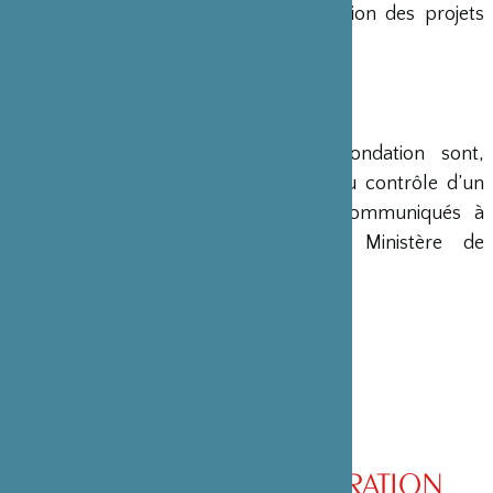
en charge le montage et la gestion des projets
émanant du Japon.
COMPTES
Les comptes annuels de la Fondation sont,
conformément à la loi, soumis au contrôle d’un
commissaire aux comptes et communiqués à
différents ministères, dont le Ministère de
l’Intérieur, son ministère de tutelle.
CONSEIL D’ADMINISTRATION