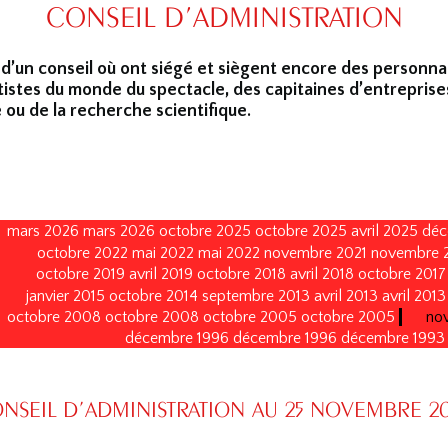
CONSEIL D’ADMINISTRATION
 d’un conseil où ont siégé et siègent encore des personna
tistes du monde du spectacle, des capitaines d’entreprise
 ou de la recherche scientifique.
mars 2026
mars 2026
octobre 2025
octobre 2025
avril 2025
déc
octobre 2022
mai 2022
mai 2022
novembre 2021
novembre 
octobre 2019
avril 2019
octobre 2018
avril 2018
octobre 2017
janvier 2015
octobre 2014
septembre 2013
avril 2013
avril 2013
octobre 2008
octobre 2008
octobre 2005
octobre 2005
no
décembre 1996
décembre 1996
décembre 1993
NSEIL D’ADMINISTRATION AU 25 NOVEMBRE 2