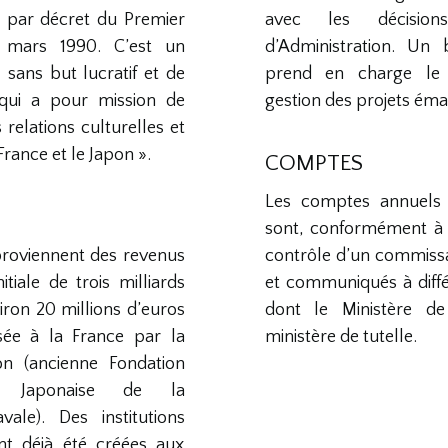
ue par décret du Premier
avec les décisio
 mars 1990. C’est un
d’Administration. Un
 sans but lucratif et de
prend en charge le
, qui a pour mission de
gestion des projets éma
relations culturelles et
France et le Japon ».
COMPTES
Les comptes annuels 
sont, conformément à l
proviennent des revenus
contrôle d’un commiss
itiale de trois milliards
et communiqués à diffé
iron 20 millions d’euros
dont le Ministère de 
sée à la France par la
ministère de tutelle.
on (ancienne Fondation
ie Japonaise de la
vale). Des institutions
nt déjà été créées aux