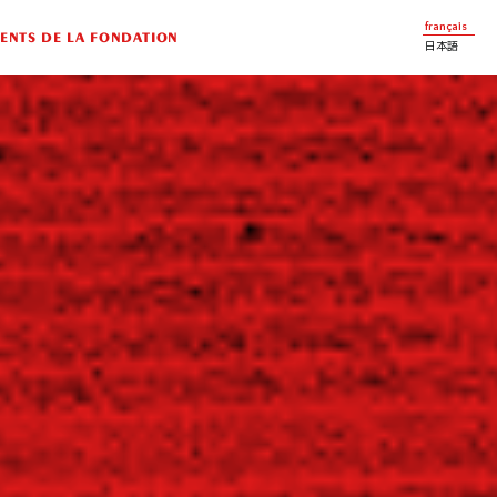
français
NTS DE LA FONDATION
日本語