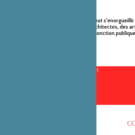
La Fondation peut s’enorgueillir
créateurs et architectes, des ar
émérites de la fonction publique
CONSEILS D’ADMINISTRATION PAR ANNÉE
CO