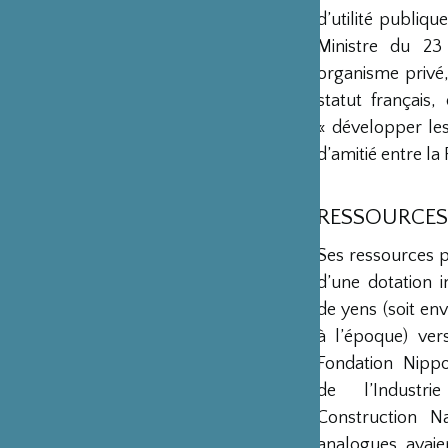
d’utilité publiq
Ministre du 23
organisme privé,
statut français
« développer les 
d’amitié entre la 
RESSOURCES
Ses ressources 
d’une dotation in
de yens (soit env
à l’époque) ver
Fondation Nipp
de l’Industr
Construction Na
analogues avaie