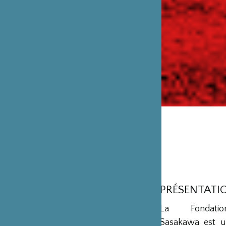
PRÉSENTATI
La Fondation
Sasakawa est u