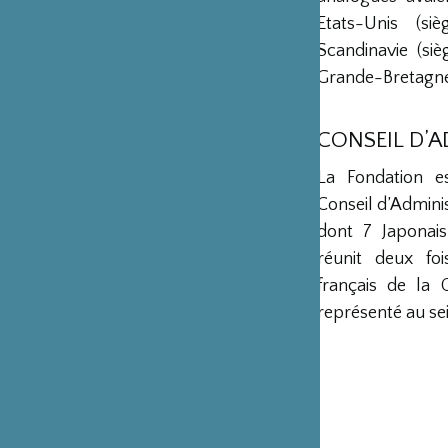
Etats-Unis (s
Scandinavie (si
Grande-Bretagne 
CONSEIL D’
La Fondation e
Conseil d’Admini
dont 7 Japonais
réunit deux fo
français de la 
représenté au sei