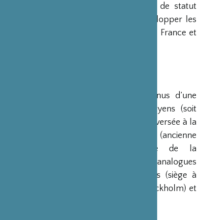
organisme privé, sans but lucratif et de statut
français, qui a pour mission de « développer les
relations culturelles et d’amitié entre la France et
le Japon ».
RESSOURCES
Ses ressources proviennent des revenus d’une
dotation initiale de trois milliards de yens (soit
environ 20 millions d’euros à l’époque) versée à la
France par la Fondation Nippon (ancienne
Fondation de l’Industrie Japonaise de la
Construction Navale). Des institutions analogues
avaient déjà été créées aux Etats-Unis (siège à
New-York), en Scandinavie (siège à Stockholm) et
en Grande-Bretagne (siège à Londres).