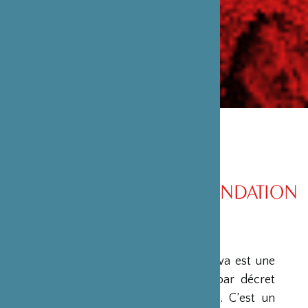
PRÉSENTATION DE LA FONDATION
PRÉSENTATION
La Fondation Franco-Japonaise Sasakawa est une
fondation reconnue d’utilité publique par décret
du Premier Ministre du 23 mars 1990. C’est un