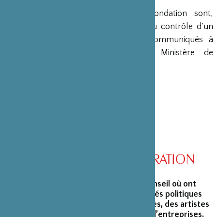
Les comptes annuels de la Fondation sont,
conformément à la loi, soumis au contrôle d’un
commissaire aux comptes et communiqués à
différents ministères, dont le Ministère de
l’Intérieur, son ministère de tutelle.
CONSEIL D’ADMINISTRATION
La Fondation peut s’enorgueillir d’un conseil où ont
siégé et siègent encore des personnalités politiques
marquantes, des créateurs et architectes, des artistes
du monde du spectacle, des capitaines d’entreprises,