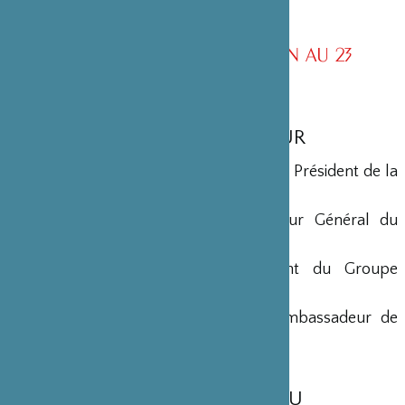
CONSEIL D’ADMINISTRATION AU 23
NOVEMBRE 2021
10ème renouvellement
MEMBRES D’HONNEUR
Yohei Sasakawa
•
Président d’Honneur
• Président de la
Fondation Nippon
Maryse Aulagnon
• Président Directeur Général du
Groupe Affine
Georges-Christian Chazot
• Président du Groupe
Hospitalier Saint-Joseph
Jean-Bernard Ouvrieu
[
1
]
• Ancien Ambassadeur de
France au Japon
MEMBRES DU BUREAU