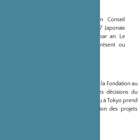
CONSEIL D’ADMINISTRATION
La Fondation est administrée par un Conseil
d’Administration de 15 membres, dont 7 Japonais
et 8 Français, qui se réunit deux fois par an. Le
Ministre français de la Culture est présent ou
représenté au sein de ce Conseil.
DIRECTION
Un Directeur Général gère et dirige la Fondation au
siège de Paris, en accord avec les décisions du
Conseil d’Administration. Un bureau à Tokyo prend
en charge le montage et la gestion des projets
émanant du Japon.
COMPTES