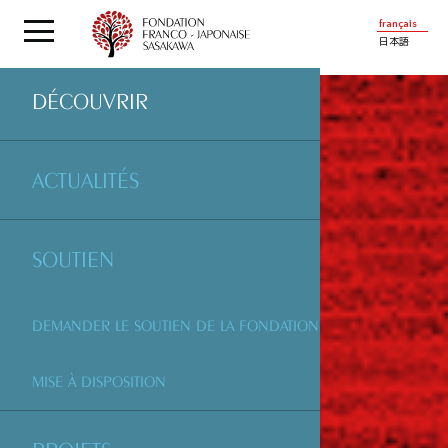
français
日本語
DÉCOUVRIR
ACTUALITÉS
SOUTIEN
DEMANDER LE SOUTIEN DE LA FONDATION
MISE À DISPOSITION