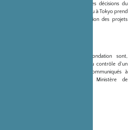
siège de Paris, en accord avec les décisions du
Conseil d’Administration. Un bureau à Tokyo prend
en charge le montage et la gestion des projets
émanant du Japon.
COMPTES
Les comptes annuels de la Fondation sont,
conformément à la loi, soumis au contrôle d’un
commissaire aux comptes et communiqués à
différents ministères, dont le Ministère de
l’Intérieur, son ministère de tutelle.