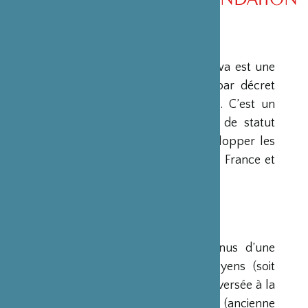
PRÉSENTATION
La Fondation Franco-Japonaise Sasakawa est une
fondation reconnue d’utilité publique par décret
du Premier Ministre du 23 mars 1990. C’est un
organisme privé, sans but lucratif et de statut
français, qui a pour mission de « développer les
relations culturelles et d’amitié entre la France et
le Japon ».
RESSOURCES
Ses ressources proviennent des revenus d’une
dotation initiale de trois milliards de yens (soit
environ 20 millions d’euros à l’époque) versée à la
France par la Fondation Nippon (ancienne