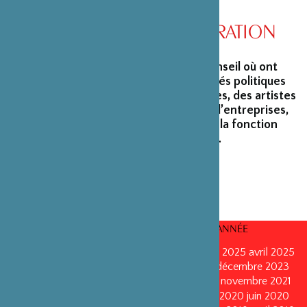
CONSEIL D’ADMINISTRATION
La Fondation peut s’enorgueillir d’un conseil où ont
siégé et siègent encore des personnalités politiques
marquantes, des créateurs et architectes, des artistes
du monde du spectacle, des capitaines d’entreprises,
ainsi que des personnalités émérites de la fonction
publique ou de la recherche scientifique.
CONSEILS D’ADMINISTRATION PAR ANNÉE
mars 2026
mars 2026
octobre 2025
octobre 2025
avril 2025
décembre 2024
décembre 2024
mai 2024
décembre 2023
avril 2023
octobre 2022
mai 2022
mai 2022
novembre 2021
novembre 2021
mai 2021
octobre 2020
juin 2020
juin 2020