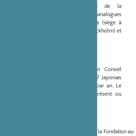
Fondation de l’Industrie Japonaise de la
Construction Navale). Des institutions analogues
avaient déjà été créées aux Etats-Unis (siège à
New-York), en Scandinavie (siège à Stockholm) et
en Grande-Bretagne (siège à Londres).
CONSEIL D’ADMINISTRATION
La Fondation est administrée par un Conseil
d’Administration de 15 membres, dont 7 Japonais
et 8 Français, qui se réunit deux fois par an. Le
Ministre français de la Culture est présent ou
représenté au sein de ce Conseil.
DIRECTION
Un Directeur Général gère et dirige la Fondation au