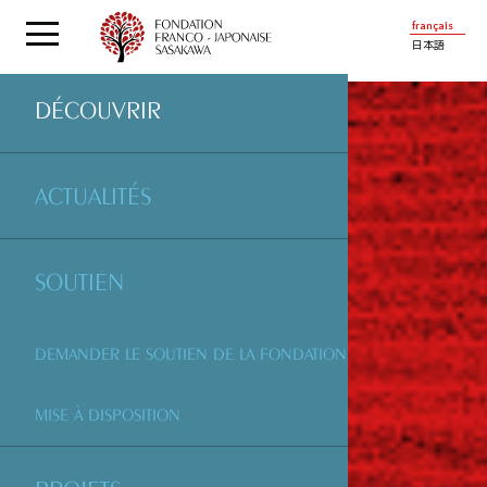
français
日本語
DÉCOUVRIR
ACTUALITÉS
SOUTIEN
DEMANDER LE SOUTIEN DE LA FONDATION
MISE À DISPOSITION