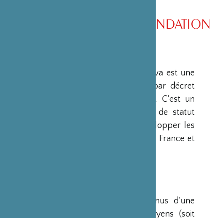
PRÉSENTATION DE LA FONDATION
PRÉSENTATION
La Fondation Franco-Japonaise Sasakawa est une
fondation reconnue d’utilité publique par décret
du Premier Ministre du 23 mars 1990. C’est un
organisme privé, sans but lucratif et de statut
français, qui a pour mission de « développer les
relations culturelles et d’amitié entre la France et
le Japon ».
RESSOURCES
Ses ressources proviennent des revenus d’une
dotation initiale de trois milliards de yens (soit