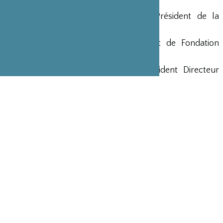
France
Yohei Sasakawa
•
Vice-Président
• Président de la
Fondation Nippon
Akira Iriyama
•
Secrétaire
• Président de Fondation
Sasakawa pour la Paix
Maryse Aulagnon
•
Trésorière
• Président Directeur
Général du Groupe Affine
Shigeatsu Tominaga
•
Trésorier-adjoint
•
Président
•
Conseiller spécial de Kowa Real Estate Investment Co.
Ltd.
AUTRES MEMBRES
Georges-Christian Chazot
• Directeur Général de la
société Eurotunnel
Yujiro Hayashi
• Président de l’Université des Sciences
Informatiques de Toky