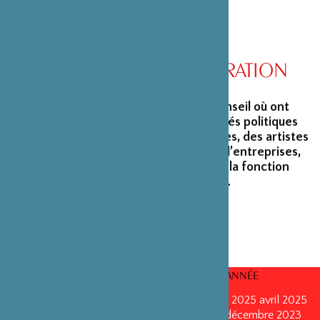
CONSEIL D’ADMINISTRATION
La Fondation peut s’enorgueillir d’un conseil où ont
siégé et siègent encore des personnalités politiques
marquantes, des créateurs et architectes, des artistes
du monde du spectacle, des capitaines d’entreprises,
ainsi que des personnalités émérites de la fonction
publique ou de la recherche scientifique.
CONSEILS D’ADMINISTRATION PAR ANNÉE
mars 2026
mars 2026
octobre 2025
octobre 2025
avril 2025
décembre 2024
décembre 2024
mai 2024
décembre 2023