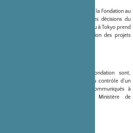
DIRECTION
Un Directeur Général gère et dirige la Fondation au
siège de Paris, en accord avec les décisions du
Conseil d’Administration. Un bureau à Tokyo prend
en charge le montage et la gestion des projets
émanant du Japon.
COMPTES
Les comptes annuels de la Fondation sont,
conformément à la loi, soumis au contrôle d’un
commissaire aux comptes et communiqués à
différents ministères, dont le Ministère de
l’Intérieur, son ministère de tutelle.