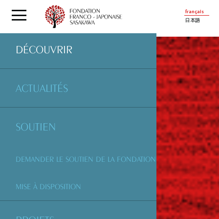
français
日本語
DÉCOUVRIR
ACTUALITÉS
SOUTIEN
DEMANDER LE SOUTIEN DE LA FONDATION
MISE À DISPOSITION