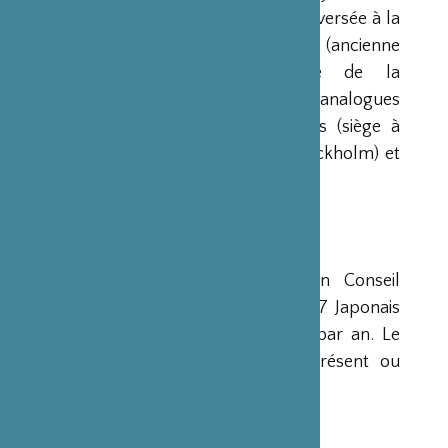
environ 20 millions d’euros à l’époque) versée à la
France par la Fondation Nippon (ancienne
Fondation de l’Industrie Japonaise de la
Construction Navale). Des institutions analogues
avaient déjà été créées aux Etats-Unis (siège à
New-York), en Scandinavie (siège à Stockholm) et
en Grande-Bretagne (siège à Londres).
CONSEIL D’ADMINISTRATION
La Fondation est administrée par un Conseil
d’Administration de 15 membres, dont 7 Japonais
et 8 Français, qui se réunit deux fois par an. Le
Ministre français de la Culture est présent ou
représenté au sein de ce Conseil.