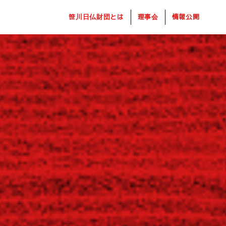
笹川日仏財団とは
理事会
情報公開