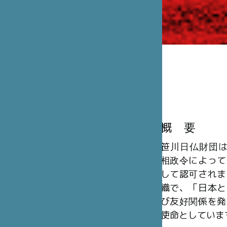
概 要
笹川日仏財団は、
相政令によって
して認可されま
織で、「日本と
び友好関係を発
使命としていま