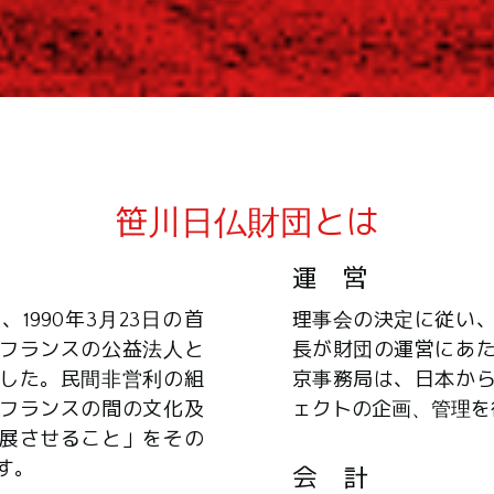
笹川日仏財団とは
運 営
1990年3月23日の首
理事会の決定に従い
フランスの公益法人と
長が財団の運営にあ
した。民間非営利の組
京事務局は、日本か
フランスの間の文化及
ェクトの企画、管理を
展させること」をその
す。
会 計