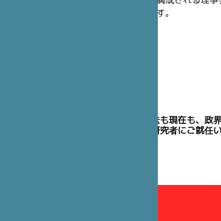
構成される理事
す。
理事には、過去も現在も、政
た高官や学術研究者にご就任
理事会