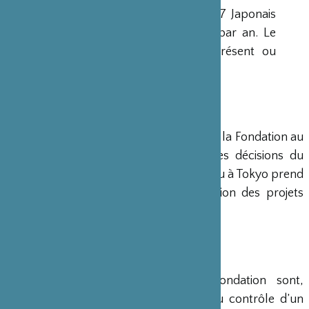
d’Administration de 15 membres, dont 7 Japonais
et 8 Français, qui se réunit deux fois par an. Le
Ministre français de la Culture est présent ou
représenté au sein de ce Conseil.
DIRECTION
Un Directeur Général gère et dirige la Fondation au
siège de Paris, en accord avec les décisions du
Conseil d’Administration. Un bureau à Tokyo prend
en charge le montage et la gestion des projets
émanant du Japon.
COMPTES
Les comptes annuels de la Fondation sont,
conformément à la loi, soumis au contrôle d’un