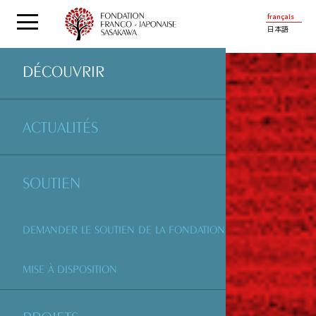
français
日本語
DÉCOUVRIR
ACTUALITÉS
SOUTIEN
DEMANDER LE SOUTIEN DE LA FONDATION
MISE À DISPOSITION