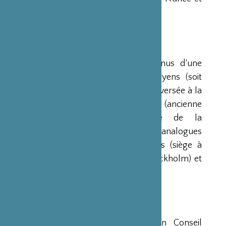
le Japon ».
RESSOURCES
Ses ressources proviennent des revenus d’une
dotation initiale de trois milliards de yens (soit
environ 20 millions d’euros à l’époque) versée à la
France par la Fondation Nippon (ancienne
Fondation de l’Industrie Japonaise de la
Construction Navale). Des institutions analogues
avaient déjà été créées aux Etats-Unis (siège à
New-York), en Scandinavie (siège à Stockholm) et
en Grande-Bretagne (siège à Londres).
CONSEIL D’ADMINISTRATION
La Fondation est administrée par un Conseil