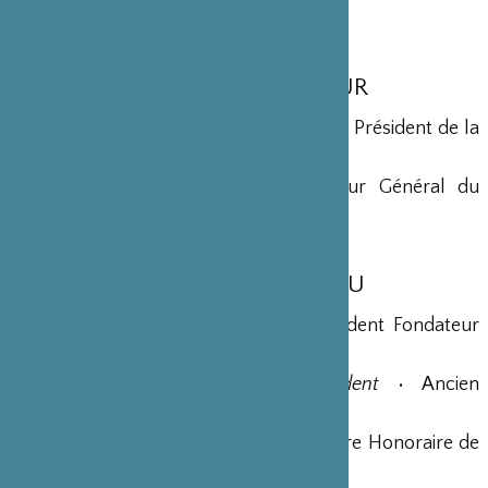
2015
MEMBRES D’HONNEUR
Yohei Sasakawa
•
Président d’Honneur
• Président de la
Fondation Nippon
Maryse Aulagnon
• Président Directeur Général du
Groupe Affine
MEMBRES DU BUREAU
Shigeatsu Tominaga
•
Président
• Président Fondateur
de la société STIC Japon
Jean-Bernard Ouvrieu
•
Vice-Président
• Ancien
Ambassadeur de France au Japon
Yves Rousset-Rouard
•
Secrétaire
• Maire Honoraire de
Ménerbes, ancien Député