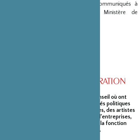
commissaire aux comptes et communiqués à
différents ministères, dont le Ministère de
l’Intérieur, son ministère de tutelle.
CONSEIL D’ADMINISTRATION
La Fondation peut s’enorgueillir d’un conseil où ont
siégé et siègent encore des personnalités politiques
marquantes, des créateurs et architectes, des artistes
du monde du spectacle, des capitaines d’entreprises,
ainsi que des personnalités émérites de la fonction
publique ou de la recherche scientifique.