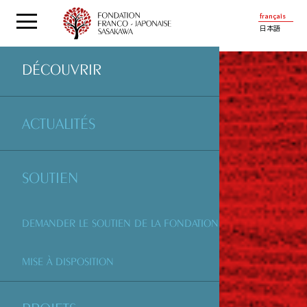
français
日本語
DÉCOUVRIR
ACTUALITÉS
SOUTIEN
DEMANDER LE SOUTIEN DE LA FONDATION
MISE À DISPOSITION