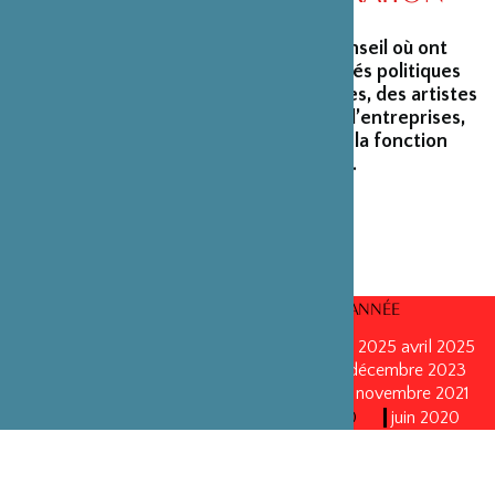
La Fondation peut s’enorgueillir d’un conseil où ont
siégé et siègent encore des personnalités politiques
marquantes, des créateurs et architectes, des artistes
du monde du spectacle, des capitaines d’entreprises,
ainsi que des personnalités émérites de la fonction
publique ou de la recherche scientifique.
CONSEILS D’ADMINISTRATION PAR ANNÉE
mars 2026
mars 2026
octobre 2025
octobre 2025
avril 2025
décembre 2024
décembre 2024
mai 2024
décembre 2023
avril 2023
octobre 2022
mai 2022
mai 2022
novembre 2021
novembre 2021
mai 2021
octobre 2020
juin 2020
juin 2020
octobre 2019
octobre 2019
avril 2019
octobre 2018
avril 2018
octobre 2017
octobre 2017
avril 2016
avril 2016
octobre 2015
octobre 2015
janvier 2015
octobre 2014