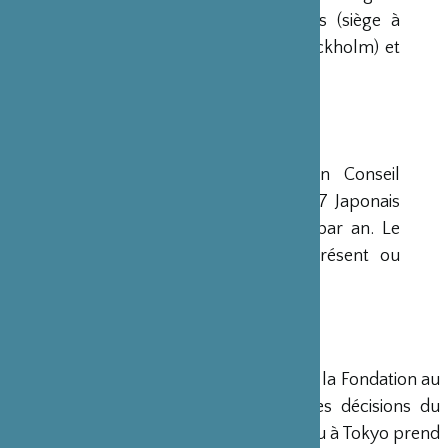
avaient déjà été créées aux Etats-Unis (siège à
New-York), en Scandinavie (siège à Stockholm) et
en Grande-Bretagne (siège à Londres).
CONSEIL D’ADMINISTRATION
La Fondation est administrée par un Conseil
d’Administration de 15 membres, dont 7 Japonais
et 8 Français, qui se réunit deux fois par an. Le
Ministre français de la Culture est présent ou
représenté au sein de ce Conseil.
DIRECTION
Un Directeur Général gère et dirige la Fondation au
siège de Paris, en accord avec les décisions du
Conseil d’Administration. Un bureau à Tokyo prend