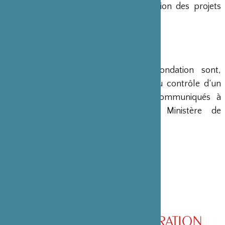
en charge le montage et la gestion des projets
émanant du Japon.
COMPTES
Les comptes annuels de la Fondation sont,
conformément à la loi, soumis au contrôle d’un
commissaire aux comptes et communiqués à
différents ministères, dont le Ministère de
l’Intérieur, son ministère de tutelle.
CONSEIL D’ADMINISTRATION