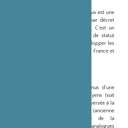
PRÉSENTATION
La Fondation Franco-Japonaise Sasakawa est une
fondation reconnue d’utilité publique par décret
du Premier Ministre du 23 mars 1990. C’est un
organisme privé, sans but lucratif et de statut
français, qui a pour mission de « développer les
relations culturelles et d’amitié entre la France et
le Japon ».
RESSOURCES
Ses ressources proviennent des revenus d’une
dotation initiale de trois milliards de yens (soit
environ 20 millions d’euros à l’époque) versée à la
France par la Fondation Nippon (ancienne
Fondation de l’Industrie Japonaise de la
Construction Navale). Des institutions analogues