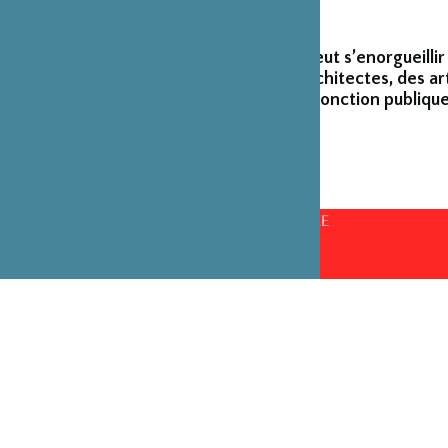
La Fondation peut s’enorgueillir
créateurs et architectes, des ar
émérites de la fonction publique
CONSEILS D’ADMINISTRATION PAR ANNÉE