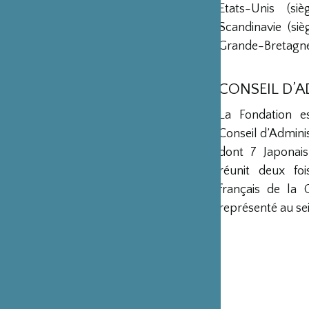
Etats-Unis (s
Scandinavie (si
Grande-Bretagne 
CONSEIL D’
La Fondation e
Conseil d’Admini
dont 7 Japonais
réunit deux fo
français de la 
représenté au sei