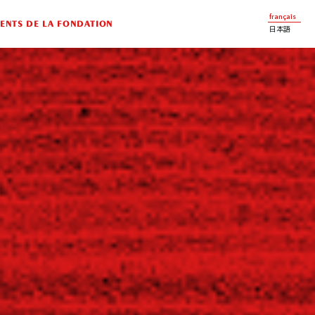
français
NTS DE LA FONDATION
日本語