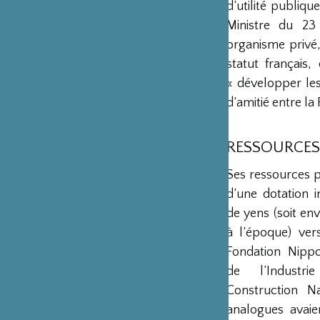
d’utilité publiq
Ministre du 23
organisme privé,
statut français
« développer les 
d’amitié entre la 
RESSOURCES
Ses ressources 
d’une dotation in
de yens (soit env
à l’époque) ver
Fondation Nipp
de l’Industr
Construction Na
analogues avaie