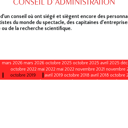
CONSEIL D’ADMINISTRATION
 d’un conseil où ont siégé et siègent encore des personna
tistes du monde du spectacle, des capitaines d’entreprise
 ou de la recherche scientifique.
mars 2026
mars 2026
octobre 2025
octobre 2025
avril 2025
déc
octobre 2022
mai 2022
mai 2022
novembre 2021
novembre 
octobre 2019
avril 2019
octobre 2018
avril 2018
octobre 
janvier 2015
octobre 2014
septembre 2013
avril 2013
avril 2013
octobre 2008
octobre 2008
octobre 2005
octobre 2005
no
décembre 1996
décembre 1996
décembre 1993