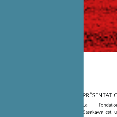
PRÉSENTATI
La Fondation
Sasakawa est u