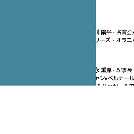
笹川 陽平
•
名誉会
マリーズ・オラニ
冨永 重厚
•
理事長
ジャン=ベルナー
イヴ=ルッセ・ル
ジョルジュ=クリ
渡辺 昌俊
•
副監査
ピエール・ボドー