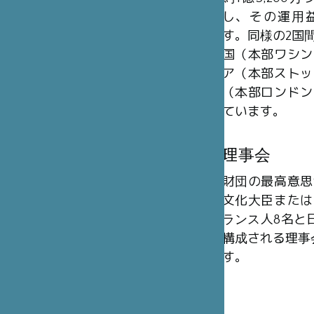
し、その運用
す。同様の2国
国（本部ワシン
ア（本部ストッ
（本部ロンドン
ています。
理事会
財団の最高意思
文化大臣または
ランス人8名と日
構成される理事
す。