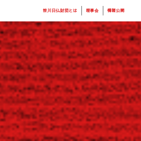
笹川日仏財団とは
理事会
情報公開