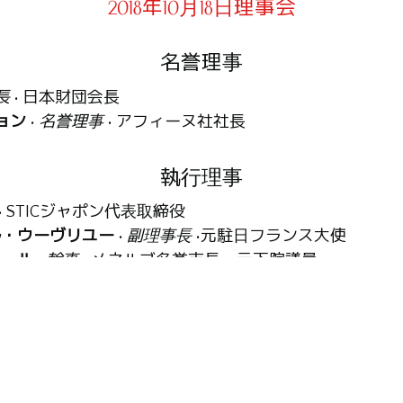
2018年10月18日理事会
名誉理事
長
• 日本財団会長
ョン
•
名誉理事
• アフィーヌ社社長
執行理事
• STICジャポン代表取締役
ル・ウーヴリユー
•
副理事長
•元駐日フランス大使
アール
•
幹事
• メネルブ名誉市長、元下院議員
スチャン・シャゾ
•
監査役
• パリ・サンジョゼフ病院グル
役
• 日本パスツール財団代表理事
理事
リ
• エス・ビー・エイ株式会社代表取締役