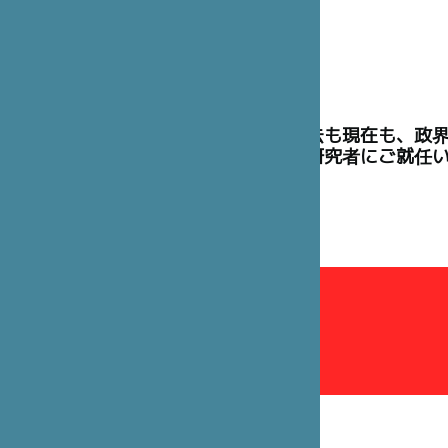
理事には、過去も現在も、政
た高官や学術研究者にご就任
理事会