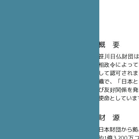
概 要
笹川日仏財団は、
相政令によって
して認可されま
織で、「日本と
び友好関係を発
使命としていま
財 源
日本財団から拠
約1億3,20