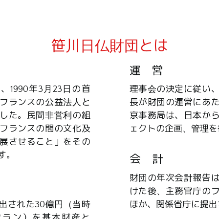
笹川日仏財団とは
運 営
1990年3月23日の首
理事会の決定に従い
フランスの公益法人と
長が財団の運営にあ
した。民間非営利の組
京事務局は、日本か
フランスの間の文化及
ェクトの企画、管理を
展させること」をその
す。
会 計
財団の年次会計報告
けた後、主務官庁の
出された30億円（当時
ほか、関係省庁に提出
0万フラン）を基本財産と