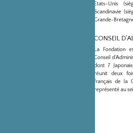
Etats-Unis (s
Scandinavie (si
Grande-Bretagne 
CONSEIL D’
La Fondation e
Conseil d’Admini
dont 7 Japonais
réunit deux fo
français de la 
représenté au sei