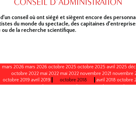
CONSEIL D’ADMINISTRATION
 d’un conseil où ont siégé et siègent encore des personna
tistes du monde du spectacle, des capitaines d’entreprise
 ou de la recherche scientifique.
mars 2026
mars 2026
octobre 2025
octobre 2025
avril 2025
déc
octobre 2022
mai 2022
mai 2022
novembre 2021
novembre 
octobre 2019
avril 2019
octobre 2018
avril 2018
octobre 
janvier 2015
octobre 2014
septembre 2013
avril 2013
avril 2013
octobre 2008
octobre 2008
octobre 2005
octobre 2005
no
décembre 1996
décembre 1996
décembre 1993