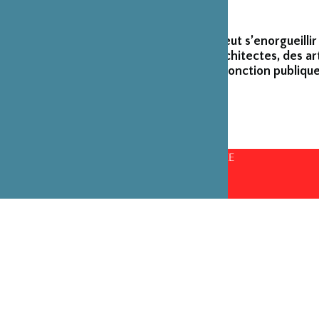
La Fondation peut s’enorgueillir
créateurs et architectes, des ar
émérites de la fonction publique
CONSEILS D’ADMINISTRATION PAR ANNÉE