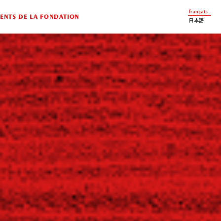
français
NTS DE LA FONDATION
日本語