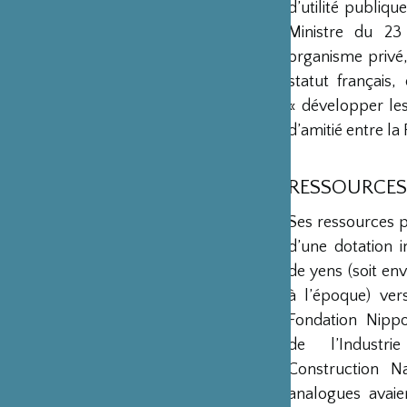
d’utilité publiq
Ministre du 23
organisme privé,
statut français
« développer les 
d’amitié entre la 
RESSOURCES
Ses ressources 
d’une dotation in
de yens (soit env
à l’époque) ver
Fondation Nipp
de l’Industr
Construction Na
analogues avaie