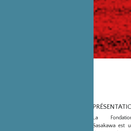
PRÉSENTATI
La Fondation
Sasakawa est u