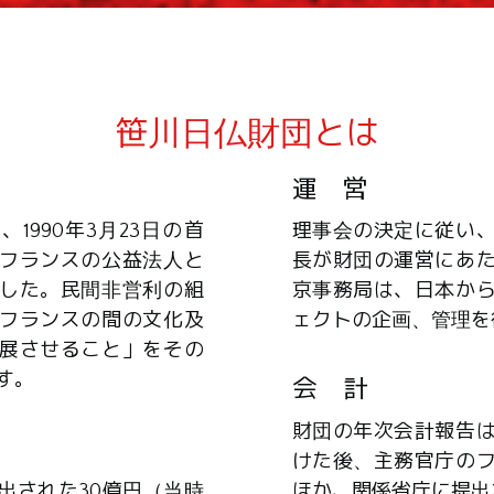
笹川日仏財団とは
運 営
1990年3月23日の首
理事会の決定に従い
フランスの公益法人と
長が財団の運営にあ
した。民間非営利の組
京事務局は、日本か
フランスの間の文化及
ェクトの企画、管理を
展させること」をその
す。
会 計
財団の年次会計報告
けた後、主務官庁の
出された30億円（当時
ほか、関係省庁に提出