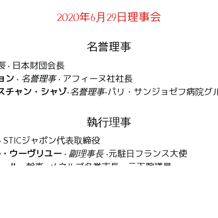
2020年6月29日理事会
名誉理事
長
• 日本財団会長
ョン
•
名誉理事
• アフィーヌ社社長
スチャン・シャゾ
•
名誉理事
•パリ・サンジョゼフ病院グ
執行理事
• STICジャポン代表取締役
ル・ウーヴリユー
•
副理事長
•元駐日フランス大使
アール
•
幹事
• メネルブ名誉市長、元下院議員
カルパンティエ
•
監査役
• アラブ・フランス銀行連合 リ
役
• 日本パスツール財団評議委員会会長