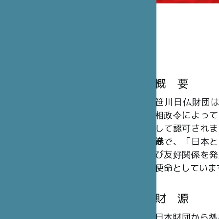
概 要
笹川日仏財団は、
相政令によって
して認可されま
織で、「日本と
び友好関係を発
使命としていま
財 源
日本財団から拠