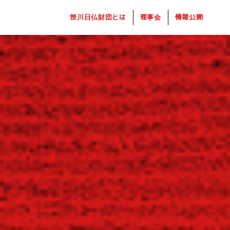
笹川日仏財団とは
理事会
情報公開