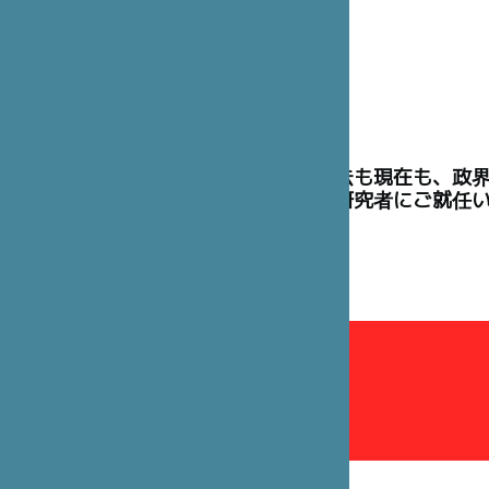
理事には、過去も現在も、政
た高官や学術研究者にご就任
理事会