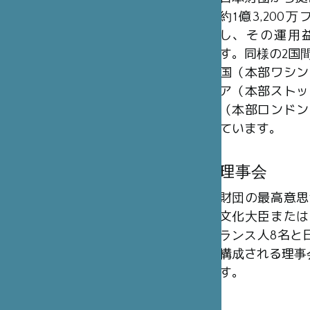
約1億3,20
し、その運用
す。同様の2国
国（本部ワシン
ア（本部ストッ
（本部ロンドン
ています。
理事会
財団の最高意思
文化大臣または
ランス人8名と日
構成される理事
す。