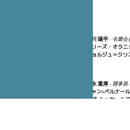
笹川 陽平
•
名誉会
マリーズ・オラニ
ジョルジュ＝クリ
冨永 重厚
•
理事長
ジャン=ベルナー
イヴ=ルッセ・ル
ピエール=イヴ・
渡辺 昌俊
•
副監査