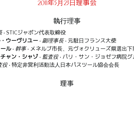
2011年5月23日理事会
執行理事
長
• STICジャポン代表取締役
ル・ウーヴリユー
•
副理事長
• 元駐日フランス大使
アール
•
幹事
• メネルブ市長、元ヴォクリューズ県選出下
スチャン・シャゾ
•
監査役
• パリ・サン・ジョゼフ病院
査役
• 特定非営利活動法人日本パスツール協会会長
理事
ョン
• アフィーヌ社社長
リ
• エス・ビー・エイ株式会社代表取締役
家
ワ・ジャリージュ
• フランス学士院会員、フランス国立
ンス文化・コミュニケーション省代表