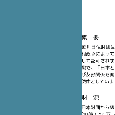
概 要
笹川日仏財団は、
相政令によって
して認可されま
織で、「日本と
び友好関係を発
使命としていま
財 源
日本財団から拠
約1億3,20