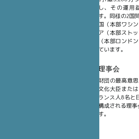
し、その運用
す。同様の2国
国（本部ワシン
ア（本部ストッ
（本部ロンドン
ています。
理事会
財団の最高意思
文化大臣または
ランス人8名と日
構成される理事
す。