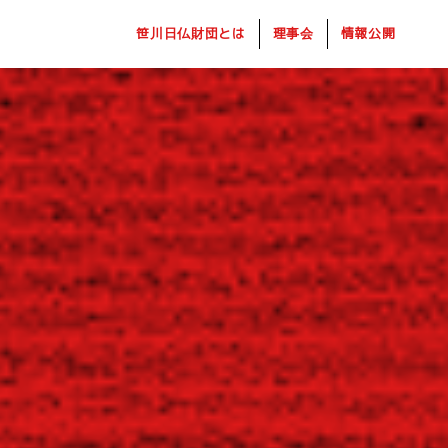
笹川日仏財団とは
理事会
情報公開