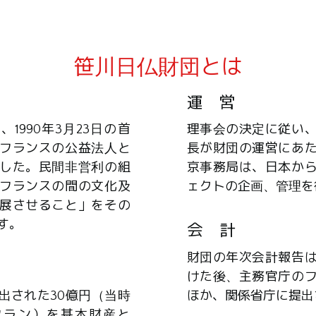
笹川日仏財団とは
運 営
1990年3月23日の首
理事会の決定に従い
フランスの公益法人と
長が財団の運営にあ
した。民間非営利の組
京事務局は、日本か
フランスの間の文化及
ェクトの企画、管理を
展させること」をその
す。
会 計
財団の年次会計報告
けた後、主務官庁の
出された30億円（当時
ほか、関係省庁に提出
0万フラン）を基本財産と