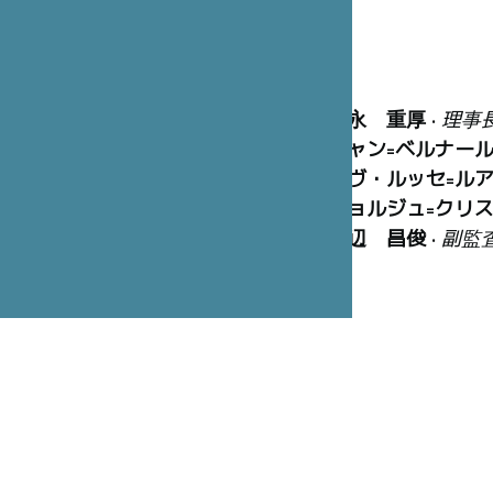
冨永 重厚
•
理事
ジャン=ベルナー
イヴ・ルッセ=ル
ジョルジュ=クリ
渡辺 昌俊
•
副監
マリーズ・オラニ
ピエール・ボード
早間 玲子
• 建築
ジャン=フランソ
ィレクター •
フラ