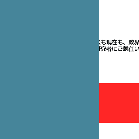
理事には、過去も現在も、政
た高官や学術研究者にご就任
理事会