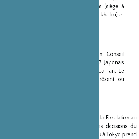
avaient déjà été créées aux Etats-Unis (siège à
New-York), en Scandinavie (siège à Stockholm) et
en Grande-Bretagne (siège à Londres).
CONSEIL D’ADMINISTRATION
La Fondation est administrée par un Conseil
d’Administration de 15 membres, dont 7 Japonais
et 8 Français, qui se réunit deux fois par an. Le
Ministre français de la Culture est présent ou
représenté au sein de ce Conseil.
DIRECTION
Un Directeur Général gère et dirige la Fondation au
siège de Paris, en accord avec les décisions du
Conseil d’Administration. Un bureau à Tokyo prend