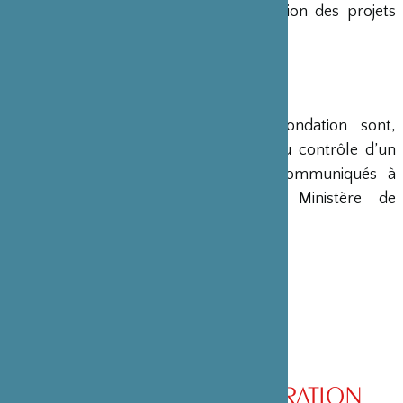
en charge le montage et la gestion des projets
émanant du Japon.
COMPTES
Les comptes annuels de la Fondation sont,
conformément à la loi, soumis au contrôle d’un
commissaire aux comptes et communiqués à
différents ministères, dont le Ministère de
l’Intérieur, son ministère de tutelle.
CONSEIL D’ADMINISTRATION