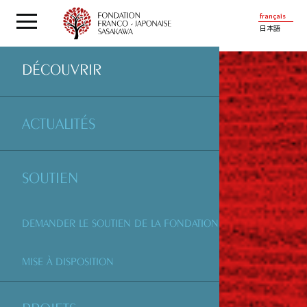
français
日本語
DÉCOUVRIR
ACTUALITÉS
SOUTIEN
DEMANDER LE SOUTIEN DE LA FONDATION
MISE À DISPOSITION