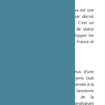
PRÉSENTATION
La Fondation Franco-Japonaise Sasakawa est une
fondation reconnue d’utilité publique par décret
du Premier Ministre du 23 mars 1990. C’est un
organisme privé, sans but lucratif et de statut
français, qui a pour mission de « développer les
relations culturelles et d’amitié entre la France et
le Japon ».
RESSOURCES
Ses ressources proviennent des revenus d’une
dotation initiale de trois milliards de yens (soit
environ 20 millions d’euros à l’époque) versée à la
France par la Fondation Nippon (ancienne
Fondation de l’Industrie Japonaise de la
Construction Navale). Des institutions analogues