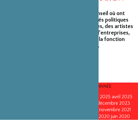
La Fondation peut s’enorgueillir d’un conseil où ont
siégé et siègent encore des personnalités politiques
marquantes, des créateurs et architectes, des artistes
du monde du spectacle, des capitaines d’entreprises,
ainsi que des personnalités émérites de la fonction
publique ou de la recherche scientifique.
CONSEILS D’ADMINISTRATION PAR ANNÉE
mars 2026
mars 2026
octobre 2025
octobre 2025
avril 2025
décembre 2024
décembre 2024
mai 2024
décembre 2023
avril 2023
octobre 2022
mai 2022
mai 2022
novembre 2021
novembre 2021
mai 2021
octobre 2020
juin 2020
juin 2020
octobre 2019
octobre 2019
avril 2019
octobre 2018
avril 2018
octobre 2017
octobre 2017
avril 2016
avril 2016
octobre 2015
octobre 2015
janvier 2015
octobre 2014
septembre 2013
avril 2013