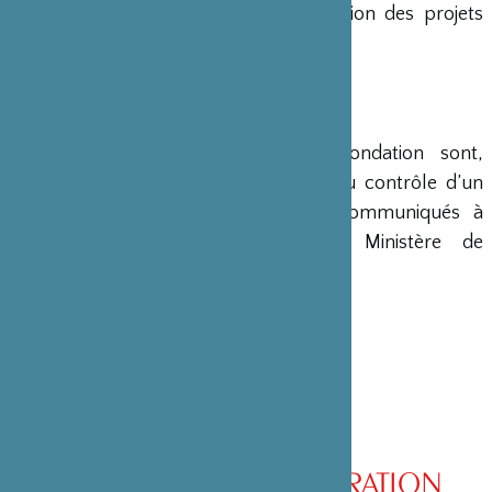
en charge le montage et la gestion des projets
émanant du Japon.
COMPTES
Les comptes annuels de la Fondation sont,
conformément à la loi, soumis au contrôle d’un
commissaire aux comptes et communiqués à
différents ministères, dont le Ministère de
l’Intérieur, son ministère de tutelle.
CONSEIL D’ADMINISTRATION