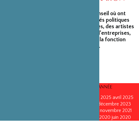
La Fondation peut s’enorgueillir d’un conseil où ont
siégé et siègent encore des personnalités politiques
marquantes, des créateurs et architectes, des artistes
du monde du spectacle, des capitaines d’entreprises,
ainsi que des personnalités émérites de la fonction
publique ou de la recherche scientifique.
CONSEILS D’ADMINISTRATION PAR ANNÉE
mars 2026
mars 2026
octobre 2025
octobre 2025
avril 2025
décembre 2024
décembre 2024
mai 2024
décembre 2023
avril 2023
octobre 2022
mai 2022
mai 2022
novembre 2021
novembre 2021
mai 2021
octobre 2020
juin 2020
juin 2020
octobre 2019
octobre 2019
avril 2019
octobre 2018
avril 2018
octobre 2017
octobre 2017
avril 2016
avril 2016
octobre 2015
octobre 2015
janvier 2015
octobre 2014
septembre 2013
avril 2013