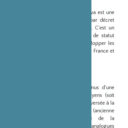
PRÉSENTATION
La Fondation Franco-Japonaise Sasakawa est une
fondation reconnue d’utilité publique par décret
du Premier Ministre du 23 mars 1990. C’est un
organisme privé, sans but lucratif et de statut
français, qui a pour mission de « développer les
relations culturelles et d’amitié entre la France et
le Japon ».
RESSOURCES
Ses ressources proviennent des revenus d’une
dotation initiale de trois milliards de yens (soit
environ 20 millions d’euros à l’époque) versée à la
France par la Fondation Nippon (ancienne
Fondation de l’Industrie Japonaise de la
Construction Navale). Des institutions analogues