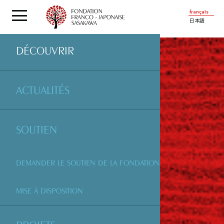
français
日本語
DÉCOUVRIR
ACTUALITÉS
SOUTIEN
DEMANDER LE SOUTIEN DE LA FONDATION
MISE À DISPOSITION