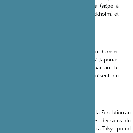
avaient déjà été créées aux Etats-Unis (siège à
New-York), en Scandinavie (siège à Stockholm) et
en Grande-Bretagne (siège à Londres).
CONSEIL D’ADMINISTRATION
La Fondation est administrée par un Conseil
d’Administration de 15 membres, dont 7 Japonais
et 8 Français, qui se réunit deux fois par an. Le
Ministre français de la Culture est présent ou
représenté au sein de ce Conseil.
DIRECTION
Un Directeur Général gère et dirige la Fondation au
siège de Paris, en accord avec les décisions du
Conseil d’Administration. Un bureau à Tokyo prend