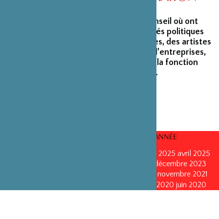
La Fondation peut s’enorgueillir d’un conseil où ont
siégé et siègent encore des personnalités politiques
marquantes, des créateurs et architectes, des artistes
du monde du spectacle, des capitaines d’entreprises,
ainsi que des personnalités émérites de la fonction
publique ou de la recherche scientifique.
CONSEILS D’ADMINISTRATION PAR ANNÉE
mars 2026
mars 2026
octobre 2025
octobre 2025
avril 2025
décembre 2024
décembre 2024
mai 2024
décembre 2023
avril 2023
octobre 2022
mai 2022
mai 2022
novembre 2021
novembre 2021
mai 2021
octobre 2020
juin 2020
juin 2020
octobre 2019
octobre 2019
avril 2019
octobre 2018
avril 2018
octobre 2017
octobre 2017
avril 2016
avril 2016
octobre 2015
octobre 2015
janvier 2015
octobre 2014
septembre 2013
avril 2013