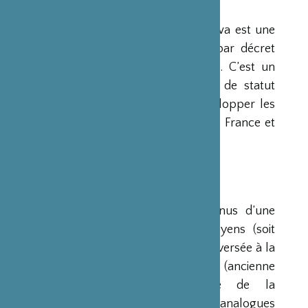
PRÉSENTATION
La Fondation Franco-Japonaise Sasakawa est une
fondation reconnue d’utilité publique par décret
du Premier Ministre du 23 mars 1990. C’est un
organisme privé, sans but lucratif et de statut
français, qui a pour mission de « développer les
relations culturelles et d’amitié entre la France et
le Japon ».
RESSOURCES
Ses ressources proviennent des revenus d’une
dotation initiale de trois milliards de yens (soit
environ 20 millions d’euros à l’époque) versée à la
France par la Fondation Nippon (ancienne
Fondation de l’Industrie Japonaise de la
Construction Navale). Des institutions analogues