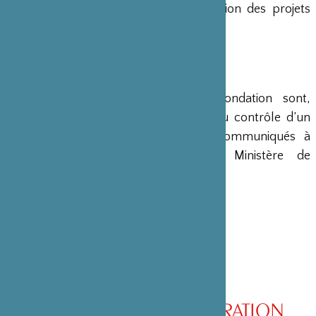
en charge le montage et la gestion des projets
émanant du Japon.
COMPTES
Les comptes annuels de la Fondation sont,
conformément à la loi, soumis au contrôle d’un
commissaire aux comptes et communiqués à
différents ministères, dont le Ministère de
l’Intérieur, son ministère de tutelle.
CONSEIL D’ADMINISTRATION