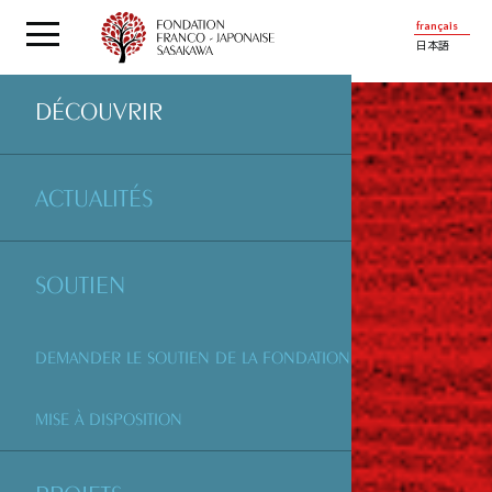
français
日本語
DÉCOUVRIR
ACTUALITÉS
SOUTIEN
DEMANDER LE SOUTIEN DE LA FONDATION
MISE À DISPOSITION