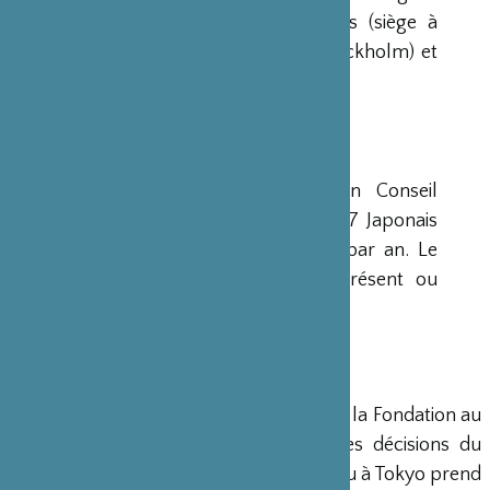
avaient déjà été créées aux Etats-Unis (siège à
New-York), en Scandinavie (siège à Stockholm) et
en Grande-Bretagne (siège à Londres).
CONSEIL D’ADMINISTRATION
La Fondation est administrée par un Conseil
d’Administration de 15 membres, dont 7 Japonais
et 8 Français, qui se réunit deux fois par an. Le
Ministre français de la Culture est présent ou
représenté au sein de ce Conseil.
DIRECTION
Un Directeur Général gère et dirige la Fondation au
siège de Paris, en accord avec les décisions du
Conseil d’Administration. Un bureau à Tokyo prend