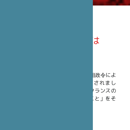
笹川日仏財団とは
概 要
笹川日仏財団は、1990年3月23日の首相政令によ
ってフランスの公益法人として認可されまし
た。民間非営利の組織で、「日本とフランスの
間の文化及び友好関係を発展させること」をそ
の使命としています。
財 源