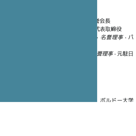
名誉理事
笹川 陽平
•
ファウンダー
• 日本財団名誉会長
冨永 重厚
•
名誉理事長
• STICジャポン代表取締役
ジョルジュ＝クリスチャン・シャゾ
•
名誉理事
• パ
リ・サンジョゼフ病院グループ会長
ジャン=ベルナール・ウーヴリユー
•
名誉理事
• 元駐日
フランス大使
執行理事
木寺 昌人
•
理事長
• 元駐仏日本大使
アラン・ブドゥ
•
副理事長
•大学教授、ボルドー大学
名誉学長
ブリュノ・ガン
•
幹事
• 全権公使、元大使
ピエール=イヴ・カルパンティエ
•
財務担当理事
• CA-
CIB(Crédit Agricole Corporate and Investment Bank)カ