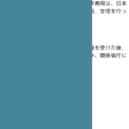
の運営にあたっています。東京事務局は、日本
から出されたプロジェクトの企画、管理を行っ
ています。
会 計
財団の年次会計報告は、法定監査を受けた後、
主務官庁のフランス内務省のほか、関係省庁に
提出されています。
理事会