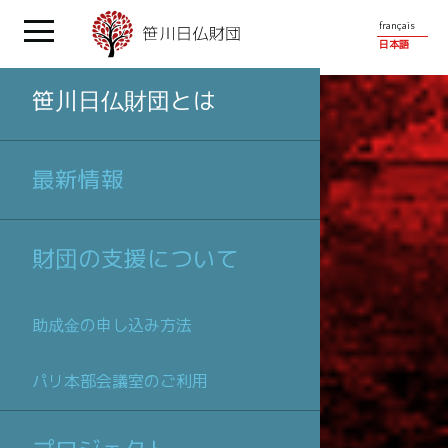
français
日本語
笹川日仏財団とは
最新情報
財団の支援について
助成金の申し込み方法
パリ本部会議室のご利用