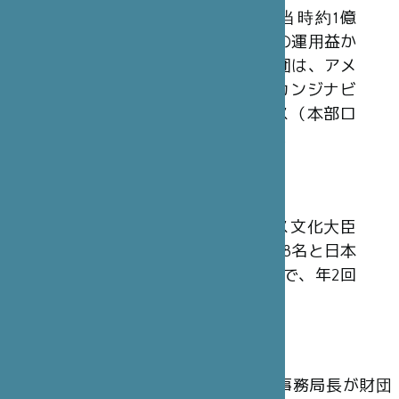
日本財団から拠出された30億円（当時約1億
3,200万フラン）を基本財産とし、その運用益か
ら収入を得ています。同様の2国間財団は、アメ
リカ合衆国（本部ワシントン）、スカンジナビ
ア（本部ストックホルム）、イギリス（本部ロ
ンドン）においても設立されています。
理事会
財団の最高意思決定機関は、フランス文化大臣
またはその代理人を含む、フランス人8名と日本
人7名の計15 名から構成される理事会で、年2回
開催されます。
運 営
理事会の決定に従い、パリ本部事務局長が財団