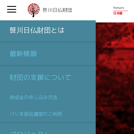
français
日本語
笹川日仏財団とは
最新情報
財団の支援について
助成金の申し込み方法
パリ本部会議室のご利用