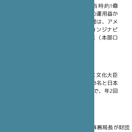
日本財団から拠出された30億円（当時約1億
3,200万フラン）を基本財産とし、その運用益か
ら収入を得ています。同様の2国間財団は、アメ
リカ合衆国（本部ワシントン）、スカンジナビ
ア（本部ストックホルム）、イギリス（本部ロ
ンドン）においても設立されています。
理事会
財団の最高意思決定機関は、フランス文化大臣
またはその代理人を含む、フランス人8名と日本
人7名の計15 名から構成される理事会で、年2回
開催されます。
運 営
理事会の決定に従い、パリ本部事務局長が財団