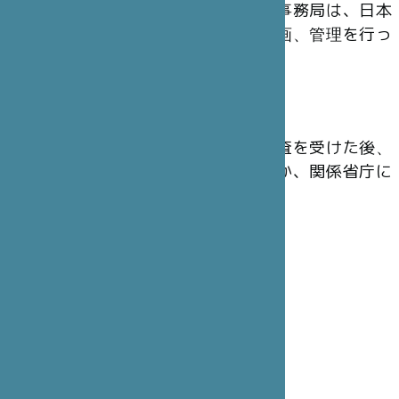
の運営にあたっています。東京事務局は、日本
から出されたプロジェクトの企画、管理を行っ
ています。
会 計
財団の年次会計報告は、法定監査を受けた後、
主務官庁のフランス内務省のほか、関係省庁に
提出されています。
理事会