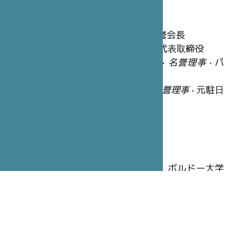
名誉理事
笹川 陽平
•
ファウンダー
• 日本財団名誉会長
冨永 重厚
•
名誉理事長
• STICジャポン代表取締役
ジョルジュ＝クリスチャン・シャゾ
•
名誉理事
• パ
リ・サンジョゼフ病院グループ会長
ジャン=ベルナール・ウーヴリユー
•
名誉理事
• 元駐日
フランス大使
執行理事
木寺 昌人
•
理事長
• 元駐仏日本大使
アラン・ブドゥ
•
副理事長
•大学教授、ボルドー大学
名誉学長
ブリュノ・ガン
•
幹事
• 全権公使、元大使
ピエール=イヴ・カルパンティエ
•
財務担当理事
• CA-
CIB(Crédit Agricole Corporate and Investment Bank)カ