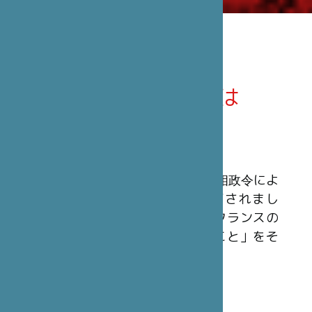
笹川日仏財団とは
概 要
笹川日仏財団は、1990年3月23日の首相政令によ
ってフランスの公益法人として認可されまし
た。民間非営利の組織で、「日本とフランスの
間の文化及び友好関係を発展させること」をそ
の使命としています。
財 源