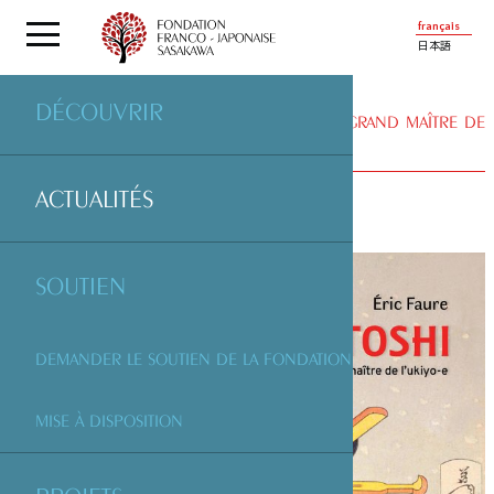
français
日本語
DÉCOUVRIR
ACTUALITÉS
| « YOSHITOSHI, LE DERNIER GRAND MAÎTRE DE
L’UKIYO-E » DE ERIC FAURE
ACTUALITÉS
SOUTIEN
DEMANDER LE SOUTIEN DE LA FONDATION
MISE À DISPOSITION