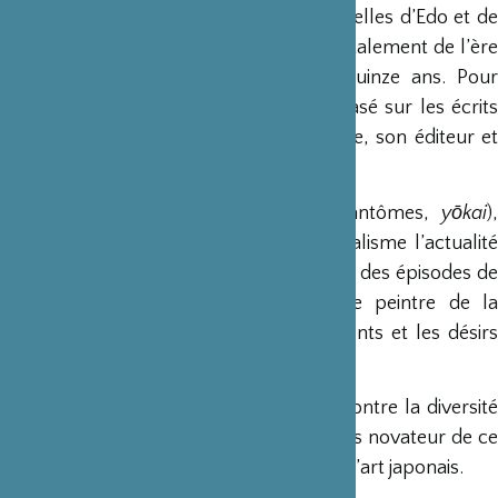
Une vie, à la croisée de deux époques, celles d’Edo et de
Meiji, durant laquelle le Japon passa brutalement de l’ère
féodale à l’ère moderne en à peine quinze ans. Pour
reconstituer cette vie, Éric Faure s’est basé sur les écrits
laissés par ses proches : sa fille adoptive, son éditeur et
ses nombreux apprentis.
À côté des légendes surnaturelles (fantômes,
yōkai
),
Yoshitoshi aborde avec beaucoup de réalisme l’actualité
souvent violente de son temps, ainsi que des épisodes de
l’histoire du Japon. Mais c’est aussi le peintre de la
féminité, avec ses séries sur les sentiments et les désirs
féminins, et sur la vie des geisha.
Avec près de 300 estampes, ce livre montre la diversité
de son œuvre et la virtuosité du style très novateur de ce
peintre incontournable dans l’histoire de l’art japonais.