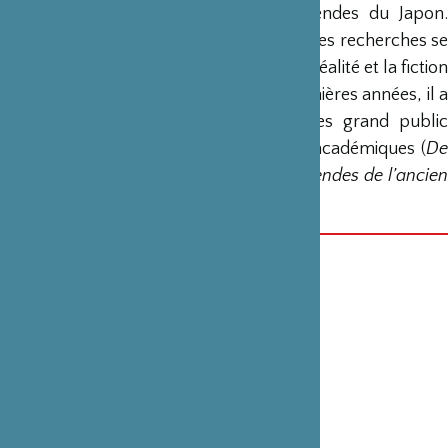
Éric Faure
est spécialisé dans les légendes du Japon.
Depuis son installation à Kyôto en 1993, ses recherches se
concentrent sur les interactions entre la réalité et la fiction
à travers le matériau légendaire. Ces dernières années, il a
écrit plusieurs ouvrages, alternant livres grand public
(série
Japon légendaire
) et publications académiques (
D
Kyōto à Dazaifu. Un voyage dans les légendes de l’ancien
Japon
, 2023).
CATÉGORIE
La Fondation aime
VOIR EN LIGNE
Les Nouvelles Editions Scala