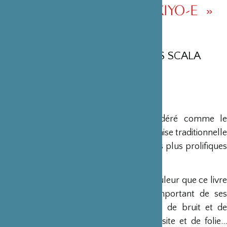
GRAND MAÎTRE DE L’UKIYO-E »
DE ERIC FAURE
AUX NOUVELLES EDITIONS SCALA
Tsukioka Yoshitoshi
(1839-1892), considéré comme l
dernier grand maître de l’estampe japonaise traditionnelle
(ukiyo-e), en fut aussi l’un des artistes les plus prolifiques
avec environ 10 000 œuvres.
C’est la vie de ce personnage haut en couleur que ce livre
raconte, en montrant un ensemble important de ses
œuvres. Une vie et une œuvre pleines de bruit et de
fureur, de violence et d’amour, de réussite et de folie…